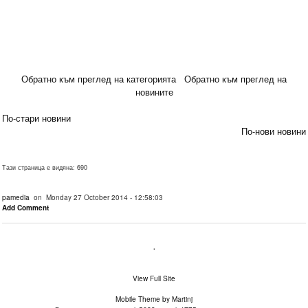
Обратно към преглед на категорията
Обратно към преглед на
новините
По-стари новини
По-нови новини
Тази страница е видяна: 690
pamedia
on Monday 27 October 2014 - 12:58:03
Add Comment
.
View Full Site
Mobile Theme by Martinj