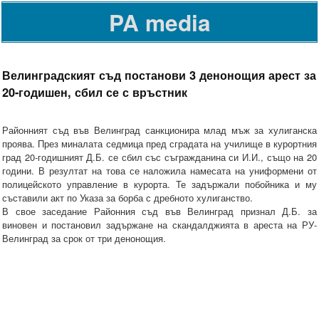
PA media
Велинградският съд постанови 3 денонощия арест за
20-годишен, сбил се с връстник
Районният съд във Велинград санкционира млад мъж за хулиганска
проява. През миналата седмица пред сградата на училище в курортния
град 20-годишният Д.Б. се сбил със съгражданина си И.И., също на 20
години. В резултат на това се наложила намесата на униформени от
полицейското управление в курорта. Те задържали побойника и му
съставили акт по Указа за борба с дребното хулиганство.
В свое заседание Районния съд във Велинград признал Д.Б. за
виновен и постановил задържане на скандалджията в ареста на РУ-
Велинград за срок от три денонощия.