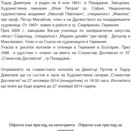
Тодор Димитров е роден на 6 юни 1961г. в Пазарджик. Завършва
Художествена гимназия „Илия Петров” гр. София, Национална
художествена академия „Николай Павлович”, специалност „Живопис”
при проф. Петър Михайлов, член е на Дружеството на пазарджишките
художници. От 1997г. живее и работи в гр. Саарбрюкен, Германия.
През 2005 г. завършва Висше училище по изобразителни изкуства
област Саарланд, специалност „Медиен дизайн” при проф. Детцлер и
Максимович. Член е на Съюза на художниците в Германия.
Учасва в десетки изложби и пленери в Германия и България. През
1996 е удостоен с плакет на името на Станислав Доспевски от ХГ
„Станислав Доспевски” , гр Пазарджик.
Откриването на съвместната изложба на Димитър Пунтев и Тодор
Димитров ще се състои в зала на Художествена галерия „Станислав
Доспевски” на 27 октомври 2014 (понеделник) от 18.00 часа. Изложбата
ще може да бъде видяна до 27 ноември 2014 година.
Обратно към преглед на категорията
Обратно към преглед на
новините