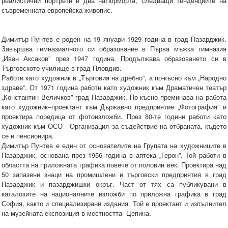
реалистични портрети и два натюрморта, следващи тенденциите на
съвременната европейска живопис.
Димитър Пунтев е роден на 19 януари 1929 година в град Пазарджик.
Завършва гимназиалното си образование в Първа мъжка гимназия
„Иван Аксаков” през 1947 година. Продължава образоването си в
Търговското училище в град Пловдив.
Работи като художник в „Търговия на дребно”, а по-късно към „Народно
здраве”. От 1971 година работи като художник към Драматичен театър
„Константин Величков” град Пазарджик. По-късно преминава на работа
като художник–проектант към Държавно предприятие „Фотография” и
проектира поредица от фотоизложби. През 80-те години работи като
художник към ОСО - Организация за съдействие на отбраната, където
се и пенсионира.
Димитър Пунтев е един от основателите на Групата на художниците в
Пазарджик, основана през 1956 година в аптека „Герон”. Той работи в
областта на приложната графика повече от половин век. Проектира над
50 запазени знаци на промишлени и търговски предприятия в град
Пазарджик и пазарджишки окръг. Част от тях са публикувани в
каталозите на националните изложби по приложна графика в град
София, както и специализирани издания. Той е проектант и изпълнител
на музейната експозиция в местността Цепина.