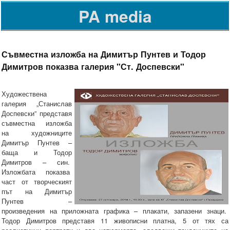
PA media
Съвместна изложба на Димитър Пунтев и Тодор
Димитров показва галерия "Ст. Доспевски"
Художествена
галерия „Станислав
Доспевски” представя
съвместна изложба
на художниците
Димитър Пунтев –
баща и Тодор
Димитров – син.
Изложбата показва
част от творческият
път на Димитър
Пунтев –
произведения на приложната графика – плакати, запазени знаци.
Тодор Димитров представя 11 живописни платна, 5 от тях са