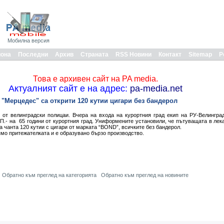
Мобилна версия
иона
Последни
Архив
Страната
RSS Новини
Контакт
Sitemap
Р
Това е архивен сайт на PA media.
Актуалният сайт е на адрес:
pa-media.net
 "Мерцедес" са открити 120 кутии цигари без бандерол
 от велинградски полицаи. Вчера на входа на курортния град екип на РУ-Велингра
П.- на 65 години от курортния град. Униформените установили, че пътуващата в лека
а чанта 120 кутии с цигари от марката “BOND”, всичките без бандерол.
рямо притежателката и е образувано бързо производство.
Обратно към преглед на категорията
Обратно към преглед на новините