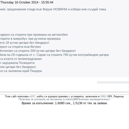
Thursday 16 October 2014 - 15:55:44
ения, предложения отиди във Форум НОВИНИ и избери или създай тема
андерол са открити при проверка на автомобил
открити в микробус при рутинна проверка
ети 18 кутии цигари без бандерол
дерол са открити във Ветрен
Фотиново са открити 200 кутии цигари без бандерол
ила на 29-годишна от с. Сарая са открити 790 кутии контрабандни цигари
са иззети от велинградчанин
 е задържала Полицията
тии цигари без бандерол
рол са заловени край Пещера
Този сайт използва
e107
, който се разпространява с условията, залегнали в
GNU
GPL Лиценза.
Политика за употреба на бисквитки (cookies)
////
Политика заповерителност
Време за изпълнение: 1.6080 сек., 1.5136 от тях за заявки.