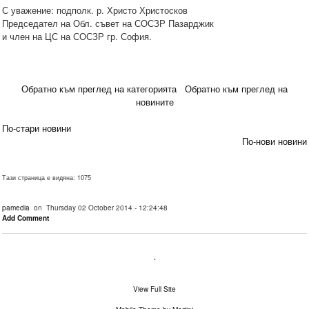
С уважение: подполк. р. Христо Христосков
Председател на Обл. съвет на СОСЗР Пазарджик
и член на ЦС на СОСЗР гр. София.
Обратно към преглед на категорията
Обратно към преглед на
новините
По-стари новини
По-нови новини
Тази страница е видяна: 1075
pamedia
on Thursday 02 October 2014 - 12:24:48
Add Comment
.
View Full Site