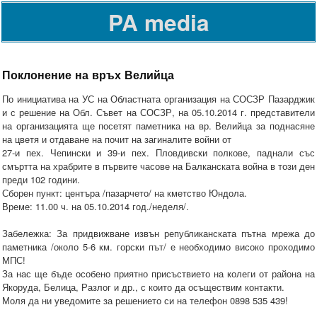
PA media
Поклонение на връх Велийца
По инициатива на УС на Областната организация на СОСЗР Пазарджик
и с решение на Обл. Съвет на СОСЗР, на 05.10.2014 г. представители
на организацията ще посетят паметника на вр. Велийца за поднасяне
на цветя и отдаване на почит на загиналите войни от
27-и пех. Чепински и 39-и пех. Пловдивски полкове, паднали със
смъртта на храбрите в първите часове на Балканската война в този ден
преди 102 години.
Сборен пункт: центъра /пазарчето/ на кметство Юндола.
Време: 11.00 ч. на 05.10.2014 год./неделя/.
Забележка: За придвижване извън републиканската пътна мрежа до
паметника /около 5-6 км. горски път/ е необходимо високо проходимо
МПС!
За нас ще бъде особено приятно присъствието на колеги от района на
Якоруда, Белица, Разлог и др., с които да осъществим контакти.
Моля да ни уведомите за решението си на телефон 0898 535 439!