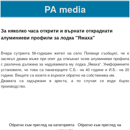
PA media
За няколко часа открити и върнати откраднати
алуминиеви профили за лодка "Ямаха"
Вчера сутринта 56-годишен жител на село Попинци съобщил, че е
засякъл двама мъже при опит да отмъкнат осем алуминиеви профила
с различна дължина за надуваемата му лодка „Ямаха”. Униформените
установили, че това са панагюрците С.Б.- на 40 години и И.Б.- на 20
години. Вещите са иззети и върнати обратно на собственика им.
Двамата са задържани в ареста, а по случая се води бързо
производство.
Обратно към преглед на категорията
Обратно към преглед на