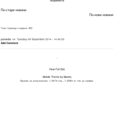
новините
По-стари новини
По-нови новини
Тази страница е видяна: 903
pamedia
on Tuesday 09 September 2014 - 14:40:03
Add Comment
.
View Full Site
Mobile Theme by Martinj
Време за изпълнение: 1.3474 сек., 1.3084 от тях за заявки.