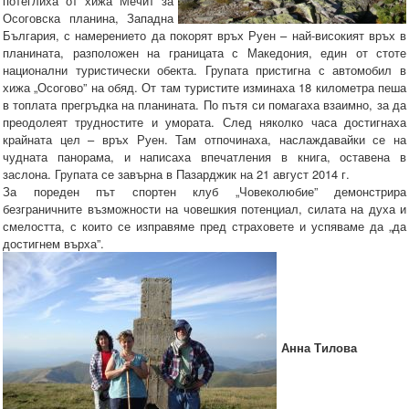
потеглиха от хижа Мечит за
Осоговска планина, Западна
България, с намерението да покорят връх Руен – най-високият връх в
планината, разположен на границата с Македония, един от стоте
национални туристически обекта. Групата пристигна с автомобил в
хижа „Осогово” на обяд. От там туристите изминаха 18 километра пеша
в топлата прегръдка на планината. По пътя си помагаха взаимно, за да
преодолеят трудностите и умората. След няколко часа достигнаха
крайната цел – връх Руен. Там отпочинаха, наслаждавайки се на
чудната панорама, и написаха впечатления в книга, оставена в
заслона. Групата се завърна в Пазарджик на 21 август 2014 г.
За пореден път спортен клуб „Човеколюбие” демонстрира
безграничните възможности на човешкия потенциал, силата на духа и
смелостта, с които се изправяме пред страховете и успяваме да „да
достигнем върха”.
Анна Тилова