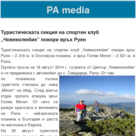
PA media
Туристическата секция на спортен клуб
„Човеколюбие” покори връх Руен
Туристическата секция на спортен клуб „Човеколюбие” покори връх
Руен – 2 216 м. в Осоговска планина и връх Голям Мечит – 2 521 м. в
Рила.
Групата тръгна на 18 август 2014 г. сутринта от Център „Човеколюбие”
и се придвижиха с автомобил до с. Говедарци, Рила. От там
по планинска пътека
туристите стигнаха до хижа
„Мечит” на обяд. След кратък
отдих групата атакува връх
Голям Мечит. От него се
разкри красотата и величието
на Рила – най-високата
планина в България и шеста
по височина в Европа.
На 20 август туристите