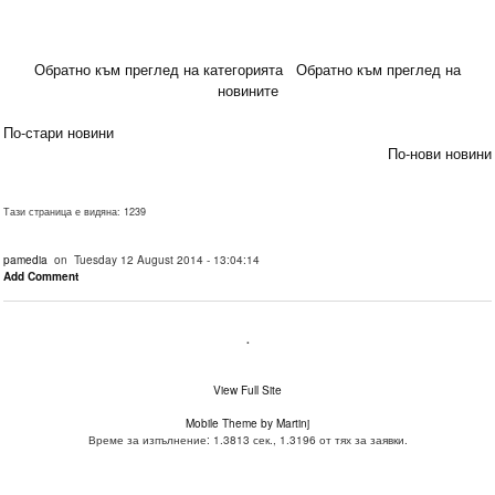
Обратно към преглед на категорията
Обратно към преглед на
новините
По-стари новини
По-нови новини
Тази страница е видяна: 1239
pamedia
on Tuesday 12 August 2014 - 13:04:14
Add Comment
.
View Full Site
Mobile Theme by Martinj
Време за изпълнение: 1.3813 сек., 1.3196 от тях за заявки.