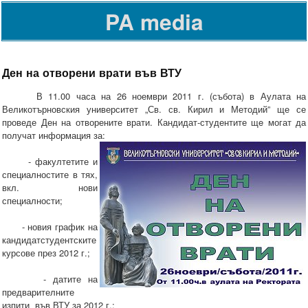
PA media
Ден на отворени врати във ВТУ
В 11.00 часа на 26 ноември 2011 г. (събота) в Аулата на
Великотърновския университет „Св. св. Кирил и Методий” ще се
проведе Ден на отворените врати. Кандидат-студентите щe могат да
получат информация за:
- факултетите и
специалностите в тях,
вкл. нови
специалности;
- новия график на
кандидатстудентските
курсове през 2012 г.;
- датите на
предварителните
изпити във ВТУ за 2012 г.;