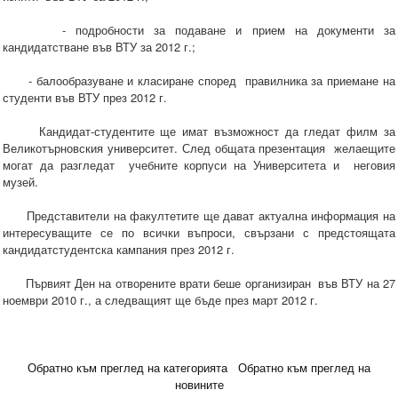
- подробности за подаване и прием на документи за
кандидатстване във ВТУ за 2012 г.;
- балообразуване и класиране според правилника за приемане на
студенти във ВТУ през 2012 г.
Кандидат-студентите ще имат възможност да гледат филм за
Великотърновския университет. След общата презентация желаещите
могат да разгледат учебните корпуси на Университета и неговия
музей.
Представители на факултетите ще дават актуална информация на
интересуващите се по всички въпроси, свързани с предстоящата
кандидатстудентска кампания през 2012 г.
Първият Ден на отворените врати беше организиран във ВТУ на 27
ноември 2010 г., а следващият ще бъде през март 2012 г.
Обратно към преглед на категорията
Обратно към преглед на
новините