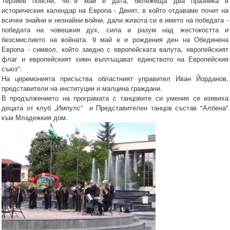
Терзиев поясни, че:"9 май е дата, бележеща два празника в
историческия календар на Европа - Денят, в който отдаваме почит на
всички знайни и незнайни войни, дали живота си в името на победата -
победата на човешкия дух, сила и разум над жестокостта и
безсмислието на войната. 9 май е и рождения ден на Обединена
Европа - символ, който заедно с европейската валута, европейският
флаг и европейският химн въплъщават единството на Европейския
съюз".
На церемонията присъства областният управител Иван Йорданов,
представители на институции и малцина граждани.
В продължението на програмата с танцовите си умения се изявиха
децата от клуб „Импулс” и Представителен танцов състав "Албена"
към Младежкия дом.