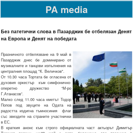
PA media
Без патетични слова в Пазарджик бе отбелязан Денят
на Европа и Денят на победата
Празничното отбелязване на 9 май в
Пазарджик днес бе доминирано от
музикалните и танцови изпълнения на
централния площад "К. Величков".
От 10.30 часа Тортата бе огласена от
духовия оркестър към симфонично-
оперетно дружество “М-ро
Г.Атанасов”.
Малко след 11.00 часа кметът Тодор
Попов под звуците на Одата на
радостта издигна тъмносиния флаг
със звездите на страните участнички
в ЕС.
В краткия анонс към строго официалната част актьорът Димитър