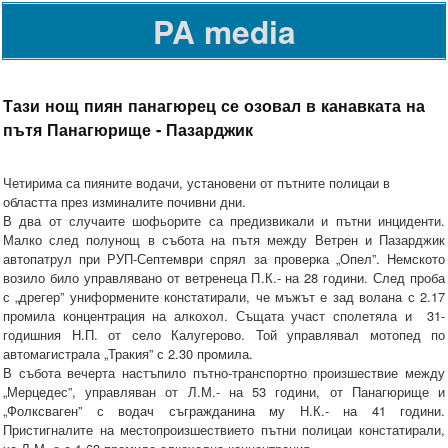
PA media
Тази нощ пиян панагюрец се озовал в канавката на
пътя Панагюрище - Пазарджик
Четирима са пияните водачи, установени от пътните полицаи в
областта през изминалите почивни дни.
В два от случаите шофьорите са предизвикали и пътни инциденти.
Малко след полунощ в събота на пътя между Ветрен и Пазарджик
автопатрул при РУП-Септември спрял за проверка „Опел”. Немското
возило било управлявано от ветренеца П.К.- на 28 години. След проба
с „дрегер” униформените констатирали, че мъжът е зад волана с 2.17
промила концентрация на алкохол. Същата участ сполетяла и 31-
годишния Н.П. от село Калугерово. Той управлявал мотопед по
автомагистрала „Тракия” с 2.30 промила.
В събота вечерта настъпило пътно-транспортно произшествие между
„Мерцедес”, управляван от Л.М.- на 53 години, от Панагюрище и
„Фолксваген” с водач съгражданина му Н.К.- на 41 години.
Пристигналите на местопроизшествието пътни полицаи констатирали,