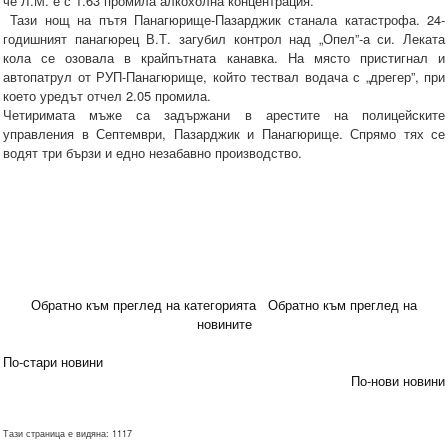
че Л.М. е с 1.63 промила алкохолна концентрация.
Тази нощ на пътя Панагюрище-Пазарджик станала катастрофа. 24-
годишният панагюрец В.Т. загубил контрол над „Опел”-а си. Леката
кола се озовала в крайпътната канавка. На място пристигнал и
автопатрул от РУП-Панагюрище, който тествал водача с „дрегер”, при
което уредът отчел 2.05 промила.
Четиримата мъже са задържани в арестите на полицейските
управления в Септември, Пазарджик и Панагюрище. Спрямо тях се
водят три бързи и едно незабавно производство.
Обратно към преглед на категорията
Обратно към преглед на
новините
По-стари новини
По-нови новини
Тази страница е видяна: 1117