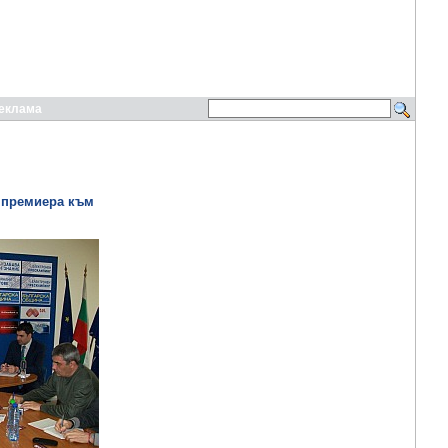
еклама
а премиера към