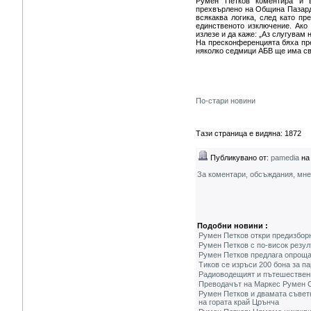
Румен Петков коментира и в
прехвърлено на Община Пазардж
всякаква логика, след като пр
единственото изключение. Ако
излезе и да каже: „Аз слугувам
На пресконференцията бяха пре
няколко седмици АБВ ще има св
По-стари новини
Тази страница е видяна: 1872
Публикувано от:
pamedia
на 
За коментари, обсъждания, мн
Подобни новини :
Румен Петков откри предизбор
Румен Петков с по-висок резул
Румен Петков предлага опроща
Тиков се изръси 200 бона за п
Радиоводещият и пътешествени
Преводачът на Маркес Румен С
Румен Петков и двамата съвет
на гората край Црънча