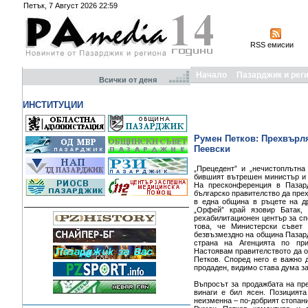
Петък, 7 Август 2026 22:59
RSS емисии
Начало
Пазарджик и рег
Всички от деня
ИНСТИТУЦИИ
Румен Петков: Прехвърля
Пеевски
„Прецедент” и „нечистоплътна
бившият вътрешен министър и 
На пресконференция в Пазар
българско правителство да прех
в една община в ръцете на д
„Орфей” край язовир Батак,
рехабилитационен център за сп
това, че Министерски съвет
безвъзмездно на община Пазардж
страна на Агенцията по при
Настоявам правителството да 
Петков. Според него е важно 
продаден, видимо става дума за
Въпросът за продажбата на пр
винаги е бил ясен. Позицият
неизменна – по-добрият стопани