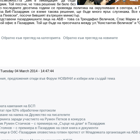
ъзможността „ВиК в ликвидация” да бъде
ик. Той посочи, че това решение би било без
ез последните десетина години се провежда политика на окрупняване в сектора, а
 за ВиК-Пазарджик се вземе такова решение, ще бъде много ярък слугинажа. Все 
 на Пеевски”, посочи бившият вътрешен министър.
дставени пазарджишките лица на АБВ – това са Трендафил Величков, Спас Марин и 
ой офис в Пазарджик. Той ще бъде на пресечката между ул.”Константин Величков” и "
Обратно към преглед на категорията
Обратно към преглед на новините
Tuesday 04 March 2014 - 14:47:44
ения, предложения отиди във Форум НОВИНИ и избери или създай тема
ната кампания на БСП
тат при 92% обработени протоколи
ване на наема на Дружество на писателите
аркинга заради участието на Румен Петков в конкурса
к Румен Стоичков – с премиера на „Сърце на длан“ в Пазарджик
тоянов – с премиера в Пазарджик на своя книга и документи
ници в ОбС-Пазарджик оповестиха готвен протест от Младежката организация на АБВ