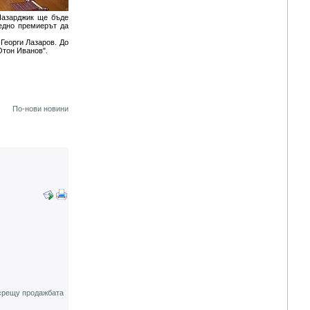
 Пазарджик ще бъде
едно премиерът да
Георги Лазаров. До
Отон Иванов".
По-нови новини
 срещу продажбата