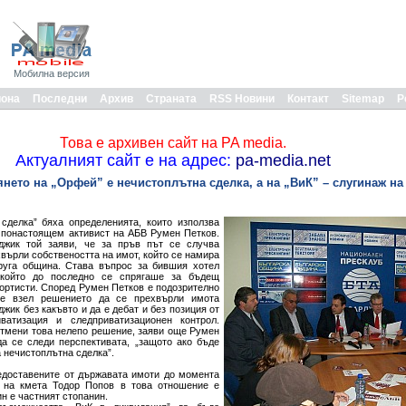
Мобилна версия
иона
Последни
Архив
Страната
RSS Новини
Контакт
Sitemap
Р
Това е архивен сайт на PA media.
Актуалният сайт е на адрес:
pa-media.net
нето на „Орфей” е нечистоплътна сделка, а на „ВиК” – слугинаж н
 сделка” бяха определенията, които използва
понастоящем активист на АБВ Румен Петков.
джик той заяви, че за пръв път се случва
върли собствеността на имот, който се намира
руга община. Става въпрос за бившия хотел
 който до последно се спрягаше за бъдещ
ортисти. Според Румен Петков е подозрително
 е взел решението да се прехвърли имота
ик без какъвто и да е дебат и без позиция от
ватизация и следприватизационен контрол.
отмени това нелепо решение, заяви още Румен
да се следи перспективата, „защото ако бъде
 нечистоплътна сделка”.
едоставените от държавата имоти до момента
а на кмета Тодор Попов в това отношение е
н е частният стопанин.