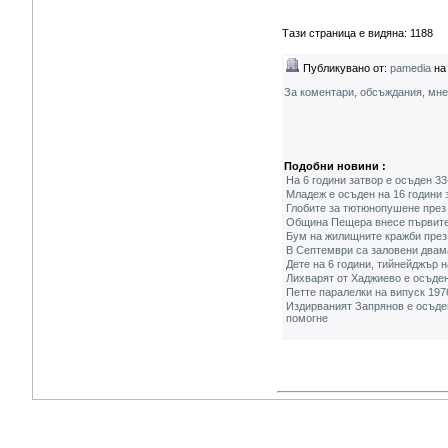
Тази страница е видяна: 1188
Публикувано от:
pamedia
на 
За коментари, обсъждания, мн
Подобни новини :
На 6 години затвор е осъден 3
Младеж е осъден на 16 години 
Глобите за тютюнопушене през 
Община Пещера внесе първите п
Бум на жилищните кражби през 
В Септември са заловени двам
Дете на 6 години, тийнейджър 
Лихварят от Хаджиево е осъден
Петте паралелки на випуск 197
Издирваният Запрянов е осъден
помогне