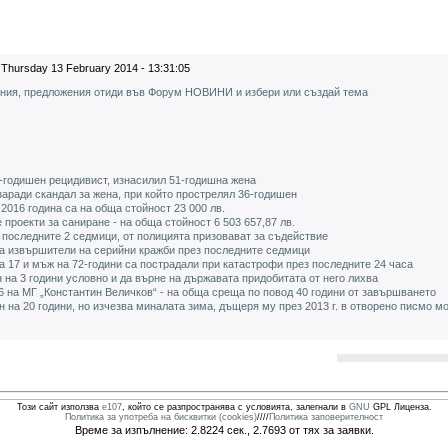
Thursday 13 February 2014 - 13:31:05
ения, предложения отиди във Форум НОВИНИ и избери или създай тема
3-годишен рецидивист, изнасилил 51-годишна жена
заради скандал за жена, при който прострелял 36-годишен
2016 година са на обща стойност 23 000 лв.
роекти за саниране - на обща стойност 6 503 657,87 лв.
последните 2 седмици, от полицията призовават за съдействие
а извършители на серийни кражби през последните седмици
на 17 и мъж на 72-години са пострадали при катастрофи през последните 24 часа
 на 3 години условно и да върне на държавата придобитата от него лихва
6 на МГ „Константин Величков“ - на обща среща по повод 40 години от завършването
 на 20 години, но изчезва миналата зима, дъщеря му през 2013 г. в отворено писмо м
Този сайт използва
e107
, който се разпространява с условията, залегнали в
GNU
GPL Лиценза.
Политика за употреба на бисквитки (cookies)
////
Политика заповерителност
Време за изпълнение: 2.8224 сек., 2.7693 от тях за заявки.