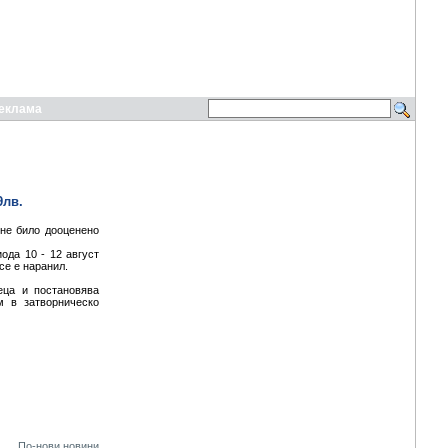
еклама
9лв.
не било дооценено
ода 10 - 12 август
се е наранил.
еца и постановява
м в затворническо
По-нови новини