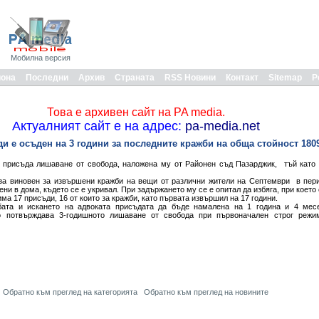
Мобилна версия
иона
Последни
Архив
Страната
RSS Новини
Контакт
Sitemap
Р
Това е архивен сайт на PA media.
Актуалният сайт е на адрес:
pa-media.net
ди е осъден на 3 години за последните кражби на обща стойност 180
 присъда лишаване от свобода, наложена му от Районен съд Пазарджик, тъй като 
 за виновен за извършени кражби на вещи от различни жители на Септември в пери
ни в дома, където се е укривал. При задържането му се е опитал да избяга, при което 
ма 17 присъди, 16 от които за кражби, като първата извършил на 17 години.
ата и искането на адвоката присъдата да бъде намалена на 1 година и 4 мес
о потвърждава 3-годишното лишаване от свобода при първоначален строг режи
Обратно към преглед на категорията
Обратно към преглед на новините