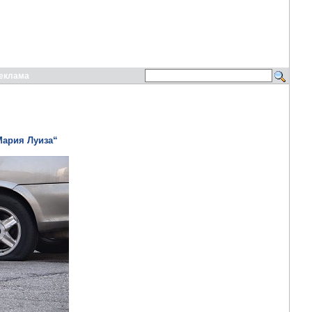
еклама
Мария Луиза“