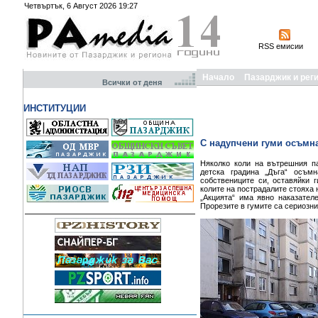
Четвъртък, 6 Август 2026 19:27
RSS емисии
Начало
Пазарджик и рег
Всички от деня
ИНСТИТУЦИИ
С надупчени гуми осъмна
Няколко коли на вътрешния па
детска градина „Дъга“ осъм
собствениците си, оставяйки 
колите на пострадалите стояха 
„Акцията“ има явно наказател
Прорезите в гумите са сериозни 