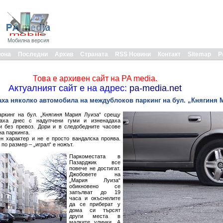
Мобилна версия
иона
Последни
Архив
Страната
RSS Новини
Контакт
Sitemap
Р
Това е архивен сайт на PA media.
Актуалният сайт е на адрес:
pa-media.net
ха няколко автомобила на междублоков паркинг на бул. „Княгиня 
ркинг на бул. „Княгиня Мария Луиза“ срещу
наха днес с надупчени гуми и изненадаха
ги без превоз. Дори и в следобедните часове
на паркинга.
ен характер и не е просто вандалска проява.
по размер – „играл“ е ножът.
Паркоместата в
Пазарджик все
повече не достигат.
Джобовете на
„Мария Луиза“
обикновено се
запълват до 19
часа и окъснелите
да се приберат у
дома си търсят
други места в
малките улички. А