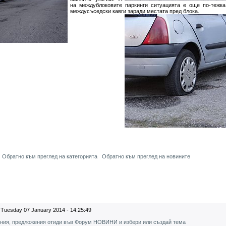
на междублоковите паркинги ситуацията е още по-тежка
междусъседски кавги заради местата пред блока.
Обратно към преглед на категорията
Обратно към преглед на новините
Tuesday 07 January 2014 - 14:25:49
ения, предложения отиди във Форум НОВИНИ и избери или създай тема