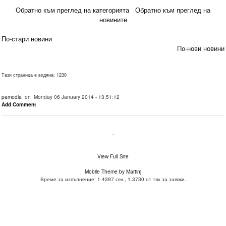
Обратно към преглед на категорията
Обратно към преглед на
новините
По-стари новини
По-нови новини
Тази страница е видяна: 1230
pamedia
on Monday 06 January 2014 - 13:51:12
Add Comment
.
View Full Site
Mobile Theme by Martinj
Време за изпълнение: 1.4397 сек., 1.3730 от тях за заявки.