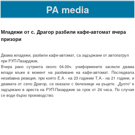
PA media
Младежи от с. Драгор разбили кафе-автомат вчера
призори
Двама младежи, разбили кафе-автомат, са задържани от автопатрул
при РУП-Пазарджик.
Вчера рано сутринта около 04.00ч. униформените засекли двама
млади мъже в момент на разбиване на кафе-автомат. Последвала
незабавна реакция, при която Е.А.- на 23 годинии Т.А.- на 21 години, и
двамата от село Драгор, се оказали с белезници на ръцете. „Дуото” е
задържано в ареста на РУП-Пазарджик за срок от 24 часа. По случая
се води бързо производство.