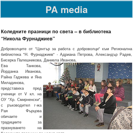
PA media
Коледните празници по света – в библиотека
“Никола Фурнаджиев”
Доброволците от "Център за работа с доброволци" към Регионална
библиотека "Н. Фурнаджиев" - Адриана Петрова, Александър Радев,
Бисерка Палешникова, Даниела Иванова,
Ева Танкова,
Йорданка Иванова,
Райна Гаджева и Яна
Миладинова,
представиха пред
ученици от V кл. на
ОУ "Хр. Смирненски",
с ръководител г-жа
Рая Фърцова
обичаите и
традициите за
празнуването на