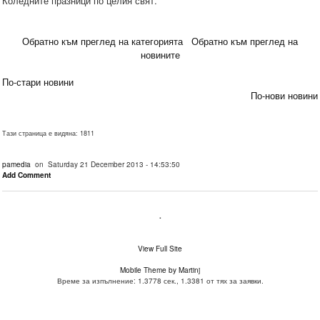
Коледните празници по целия свят.
Обратно към преглед на категорията
Обратно към преглед на
новините
По-стари новини
По-нови новини
Тази страница е видяна: 1811
pamedia
on Saturday 21 December 2013 - 14:53:50
Add Comment
.
View Full Site
Mobile Theme by Martinj
Време за изпълнение: 1.3778 сек., 1.3381 от тях за заявки.