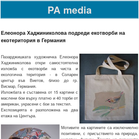
PA media
Елеонора Хаджиниколова подреди екотворби на
екотеритория в Германия
Пазарджишката художничка Елеонора
Хаджиниколова откри самостоятелна
изложба с екотворби на чиста и
екологична територия - в Соларен
център във Виетов, близо до гр.
Висмар, Германия.
Изложбата е съставена от 15 картини с
маслени бои върху платно и 40 торби от
американ, украсени с бои за текстил.
Експозицията е разположена на два
етажа на Центъра.
Мотивите на картините са изключиелно
позитивни, с присъствието на природа,