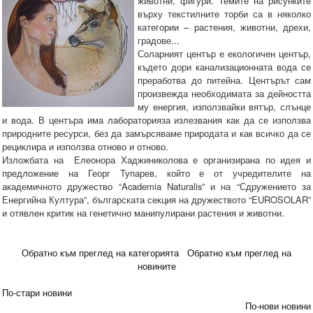
животни, фигури. Темите на рисунките
върху текстилните торби са в няколко
категории – растения, животни, дрехи,
градове...
Соларният център е екологичен център,
където дори канализационната вода се
преработва до питейна. Центърът сам
произвежда необходимата за дейността
му енергия, използвайки вятър, слънце
и вода. В центъра има лабораторияза излезвания как да се използва
природните ресурси, без да замърсяваме природата и как всичко да се
рециклира и използва отново и отново.
Изложбата на Елеонора Хаджиниколова е организирана по идея и
предложение на Георг Тупарев, който е от учредителите на
академичното дружество “Academia Naturalis” и на “Сдружението за
Енергийна Култура”, българската секция на дружеството “EUROSOLAR”
и отявлен критик на генетично манипулирани растения и животни.
Обратно към преглед на категорията
Обратно към преглед на
новините
По-стари новини
По-нови новини