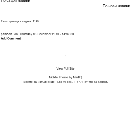
По-стари новини
По-нови новини
Тази страница е видяна: 1140
pamedia
on Thursday 05 December 2013 - 14:39:00
Add Comment
.
View Full Site
Mobile Theme by Martinj
Време за изпълнение: 1.5670 сек., 1.4771 от тях за заявки.