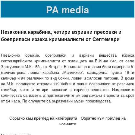
PA media
Незаконна карабина, четири взривни пресовки и
боеприпаси иззеха криминалисти от Септември
Незаконно оръжие, боеприпаси и взривни вещества иззеха
септемврийските криминалисти от жилищата на Б.И.-на 64г. от село
Злокучене и М.К.- 58г. от Ветрен. В къщата на първия били намерени 8-
милиметрова ловна карабина „Манлихер”, самоделна пушка 16-ти
калибър и 94 различни по вид бойни, ловни и халосни патрони. В дома
на М.К. полицаите открили 119 бойни и ловни боеприпаси от различен
калибър, както и четири пресовки с взривно вещество. Намерените
количества са иззети, а притежателите им задържани в ареста за срок
от 24 часа. По случаите са образувани бързи производства.
Обратно към преглед на категорията
Обратно към преглед на
новините