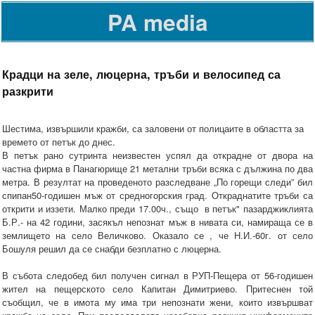
PA media
Крадци на зеле, люцерна, тръби и велосипед са
разкрити
Шестима, извършили кражби, са заловени от полицаите в областта за
времето от петък до днес.
В петък рано сутринта неизвестен успял да открадне от двора на
частна фирма в Панагюрище 21 метални тръби всяка с дължина по два
метра. В резултат на проведеното разследване „По горещи следи” бил
спипан50-годишен мъж от средногорския град. Откраднатите тръби са
открити и иззети. Малко преди 17.00ч., също в петък" пазарджиклията
Б.Р.- на 42 години, засякъл непознат мъж в нивата си, намираща се в
землището на село Величково. Оказало се , че Н.И.-60г. от село
Бошуля решил да се снабди безплатно с люцерна.
В събота следобед бил получен сигнал в РУП-Пещера от 56-годишен
жител на пещерското село Капитан Димитриево. Притеснен той
съобщил, че в имота му има три непознати жени, които извършват