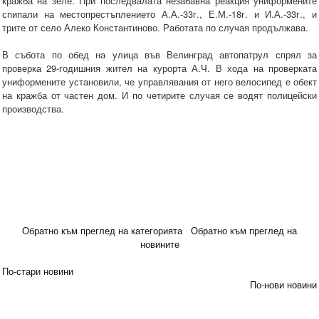
кражба на зеле. При последвалата незабавна реакция униформените
спипали на местопрестъплението А.А.-33г., Е.М.-18г. и И.А.-33г., и
трите от село Алеко Константиново. Работата по случая продължава.
В събота по обед на улица във Велинград автопатрул спрял за
проверка 29-годишния жител на курорта А.Ч. В хода на проверката
униформените установили, че управлявания от него велосипед е обект
на кражба от частен дом. И по четирите случая се водят полицейски
производства.
Обратно към преглед на категорията
Обратно към преглед на
новините
По-стари новини
По-нови новини