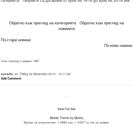
галерията. Творбите са датирани от края на 19-ти до края на 20-ти век.
Обратно към преглед на категорията
Обратно към преглед на
новините
По-стари новини
По-нови новини
Тази страница е видяна: 1687
pamedia
on Friday 22 November 2013 - 12:17:20
Add Comment
.
View Full Site
Mobile Theme by Martinj
Време за изпълнение: 1.4992 сек., 1.4307 от тях за заявки.