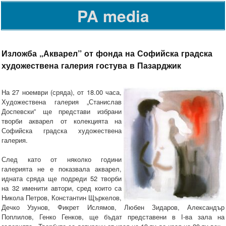
PA media
Изложба „Акварел” от фонда на Софийска градска
художествена галерия гостува в Пазарджик
На 27 ноември (сряда), от 18.00 часа,
Художествена галерия „Станислав
Доспевски” ще представи избрани
творби акварел от колекцията на
Софийска градска художествена
галерия.
След като от няколко години
галерията не е показвала акварел,
идната сряда ще подреди 52 творби
на 32 именити автори, сред които са
Никола Петров, Константин Щъркелов,
Дечко Узунов, Фикрет Ислямов, Любен Зидаров, Александър
Поплилов, Генко Генков, ще бъдат представени в І-ва зала на