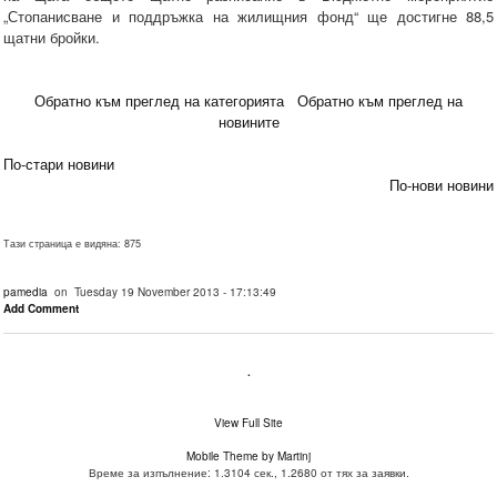
„Стопанисване и поддръжка на жилищния фонд“ ще достигне 88,5
щатни бройки.
Обратно към преглед на категорията
Обратно към преглед на
новините
По-стари новини
По-нови новини
Тази страница е видяна: 875
pamedia
on Tuesday 19 November 2013 - 17:13:49
Add Comment
.
View Full Site
Mobile Theme by Martinj
Време за изпълнение: 1.3104 сек., 1.2680 от тях за заявки.