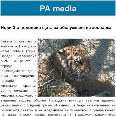
PA media
Нови 3 и половина щата за обслужване на зоопарка
Повечето животни в
зоокъта в Пазарджик
искат повече грижа.
Заради нарасналия
обем на работа и
заради
необходимостта да се
спазват необходимите
наредби за
минимален персонал
за отглеждане на
животни, сред които и
защитени видове, община Пазарджик иска да увеличи щатното
разписание с 3,5 щатни бройки. Искането ще бъде на вниманието на
общинските съветници на заседанието на 25 ноември. С увеличението
на щата общото щатно разписание в Бюджетно мероприятие