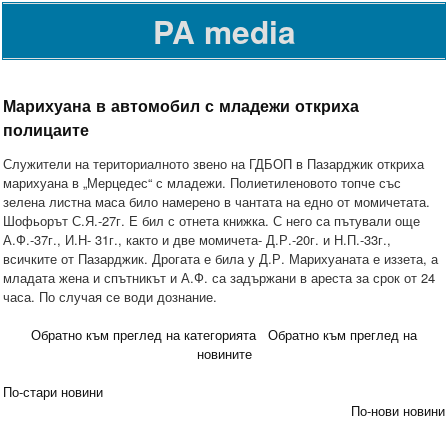
PA media
Марихуана в автомобил с младежи откриха
полицаите
Служители на териториалното звено на ГДБОП в Пазарджик откриха
марихуана в „Мерцедес“ с младежи. Полиетиленовото топче със
зелена листна маса било намерено в чантата на едно от момичетата.
Шофьорът С.Я.-27г. Е бил с отнета книжка. С него са пътували още
А.Ф.-37г., И.Н- 31г., както и две момичета- Д.Р.-20г. и Н.П.-33г.,
всичките от Пазарджик. Дрогата е била у Д.Р. Марихуаната е иззета, а
младата жена и спътникът и А.Ф. са задържани в ареста за срок от 24
часа. По случая се води дознание.
Обратно към преглед на категорията
Обратно към преглед на
новините
По-стари новини
По-нови новини