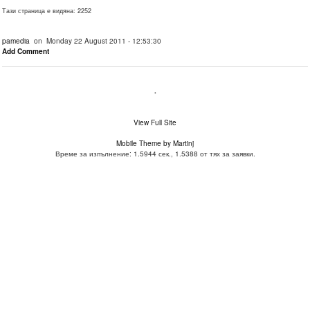
Тази страница е видяна: 2252
pamedia
on Monday 22 August 2011 - 12:53:30
Add Comment
.
View Full Site
Mobile Theme by Martinj
Време за изпълнение: 1.5944 сек., 1.5388 от тях за заявки.