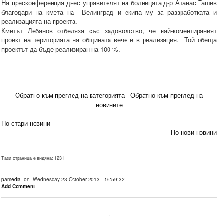
На пресконференция днес управителят на болницата д-р Атанас Ташев
благодари на кмета на Велинград и екипа му за раззработката и
реализацията на проекта.
Кметът Лебанов отбеляза със задоволство, че най-коментираният
проект на територията на общината вече е в реализация. Той обеща
проектът да бъде реализиран на 100 %.
Обратно към преглед на категорията
Обратно към преглед на
новините
По-стари новини
По-нови новини
Тази страница е видяна: 1231
pamedia
on Wednesday 23 October 2013 - 16:59:32
Add Comment
.