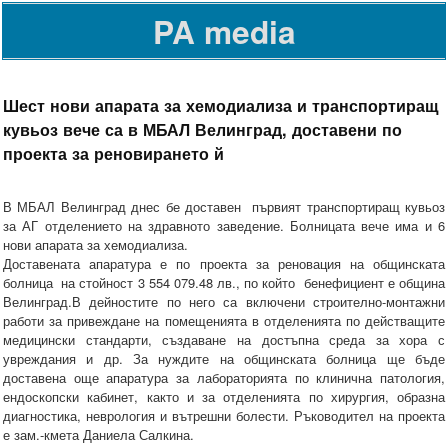
PA media
Шест нови апарата за хемодиализа и транспортиращ
кувьоз вече са в МБАЛ Велинград, доставени по
проекта за реновирането й
В МБАЛ Велинград днес бе доставен първият транспортиращ кувьоз
за АГ отделението на здравното заведение. Болницата вече има и 6
нови апарата за хемодиализа.
Доставената апаратура е по проекта за реновация на общинската
болница на стойност 3 554 079.48 лв., по който бенефициент е община
Велинград.В дейностите по него са включени строително-монтажни
работи за привеждане на помещенията в отделенията по действащите
медицински стандарти, създаване на достъпна среда за хора с
увреждания и др. За нуждите на общинската болница ще бъде
доставена още апаратура за лабораторията по клинична патология,
ендоскопски кабинет, както и за отделенията по хирургия, образна
диагностика, неврология и вътрешни болести. Ръководител на проекта
е зам.-кмета Даниела Салкина.