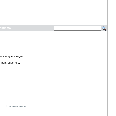
еклама
о е водоноска да
ници, опасно е.
По-нови новини