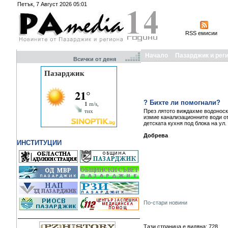
Петък, 7 Август 2026 05:01
RSS емисии
Начало
Пазарджик и рег
Всички от деня
? Бихте ли помогнали?
През лятото виждахме водоноски
измие канализационните води от
детската кухня под блока на ул.
Добрева
ИНСТИТУЦИИ
По-стари новини
Тази страница е видяна: 728