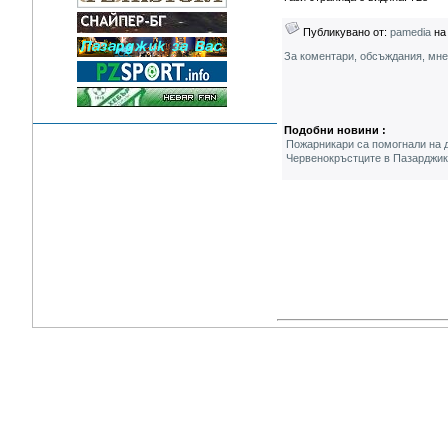
Публикувано от:
pamedia
на 
За коментари, обсъждания, мн
Подобни новини :
Пожарникари са помогнали на 
Червенокръстците в Пазарджик