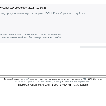
Wednesday 09 October 2013 - 12:30:26
ения, предложения отиди във Форум НОВИНИ и избери или създай тема
двама, заключили се в жилищата си, пазарджиклии
 са помогнали на близо 10 хиляди социално слаби
Този сайт използва
e107
, който се разпространява с условията, залегнали в
GNU
GPL Лиценза.
Политика за употреба на бисквитки (cookies)
////
Политика заповерителност
Време за изпълнение: 1.5471 сек., 1.4694 от тях за заявки.