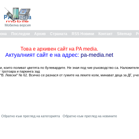
Мобилна версия
иона
Последни
Архив
Страната
RSS Новини
Контакт
Sitemap
Р
Това е архивен сайт на PA media.
Актуалният сайт е на адрес:
pa-media.net
, които поливат цветята по булевардите. Не зная под чие ръководство са. Наложителн
 тротоара и паркинга зад
 "В. Левски" № 62. Всичко се разнася от гумите на леките коли, минават деца за ДГ, уче
Обратно към преглед на категорията
Обратно към преглед на новините