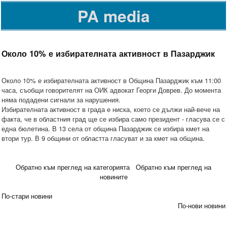
PA media
Около 10% е избирателната активност в Пазарджик
Около 10% е избирателната активност в Община Пазарджик към 11:00
часа, съобщи говорителят на ОИК адвокат Георги Доврев. До момента
няма подадени сигнали за нарушения.
Избирателната активност в града е ниска, което се дължи най-вече на
факта, че в областния град ще се избира само президент - гласува се с
една бюлетина. В 13 села от община Пазарджик се избира кмет на
втори тур. В 9 общини от областта гласуват и за кмет на община.
Обратно към преглед на категорията
Обратно към преглед на
новините
По-стари новини
По-нови новини