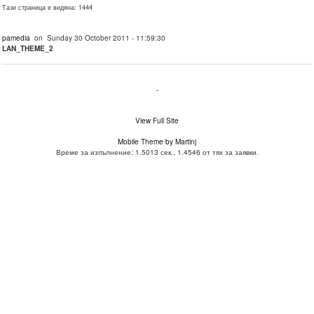
Тази страница е видяна: 1444
pamedia
on Sunday 30 October 2011 - 11:59:30
LAN_THEME_2
.
View Full Site
Mobile Theme by Martinj
Време за изпълнение: 1.5013 сек., 1.4546 от тях за заявки.