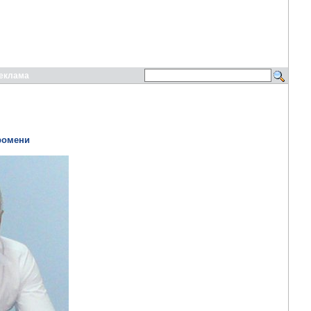
еклама
промени