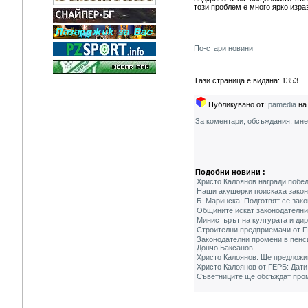
този проблем е много ярко изра
По-стари новини
Тази страница е видяна: 1353
Публикувано от:
pamedia
на 
За коментари, обсъждания, мн
Подобни новини :
Христо Калоянов награди побе
Наши акушерки поискаха зако
Б. Маринска: Подготвят се зак
Общините искат законодателни
Министърът на културата и ди
Строителни предприемачи от П
Законодателни промени в пенси
Дончо Баксанов
Христо Калоянов: Ще предложи
Христо Калоянов от ГЕРБ: Дати
Съветниците ще обсъждат пром