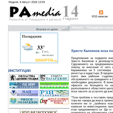
Неделя, 9 Август 2026 13:04
RSS емисии
Начало
Пазарджик и рег
Всички от деня
Христо Калоянов иска по
Предложения за подкрепа вне
Христо Калоянов в деловодс
Сдружението на предприемач
помощ за внесения от него 
Караминева на 5 септември 
ИНСТИТУЦИИ
регистър и кадастъра. В предло
които има районни съдилищ
обслужването на гражданите и б
необходими документи. В моме
офисите на Агенцията по ка
разположени в областните цент
иска таксите за услугите да вл
"Този проблем е поставян пре
това ме накара да внеса проме
колегите ми от „тройната коа
комисия по инвестиционно прое
етап предложението си. Ще го 
подкрепата на общинските съв