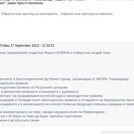
зен", заяви Христо Калоянов.
Обратно към преглед на категорията
Обратно към преглед на новините
Friday 27 September 2013 - 12:32:51
ения, предложения отиди във Форум НОВИНИ и избери или създай тема
дителите в благотворителния футболен турнир, организиран от МГЕРБ- Панагюрище
нодателни промени
онодателни промени за Ресурсните центрове
 и финансови промени в отношенията с държавата
ректорът на пазарджишкия музей обсъдиха законодателни промени
азарджик и Пловдив искат законодателни промени и отпадането на бюрократични преч
онирането и в реализацията на селскостопанска продукция поискаха граждани в прие
м мажоритарната система, заради народната воля на Референдума
 като 20 април не бива да бъдат партийно оцветявани
ени в автобусните линии