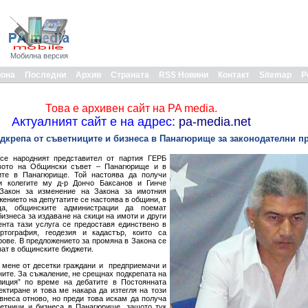
Мобилна версия
иона
Последни
Архив
Страната
RSS Новини
Контакт
Sitemap
Р
Това е архивен сайт на PA media.
Актуалният сайт е на адрес:
pa-media.net
дкрепа от съветниците и бизнеса в Панагюрище за законодателни 
се народният представител от партия ГЕРБ
твото на Общински съвет – Панагюрище и в
ите в Панагюрище. Той настоява да получи
и колегите му д-р Дончо Баксанов и Гинче
Закон за изменение на Закона за имотния
жението на депутатите се настоява в общини, в
а, общинските администрации да поемат
изнеса за издаване на скици на имоти и други
нта тази услуга се предоставя единствено в
ртография, геодезия и кадастър, които са
рове. В предложението за промяна в Закона се
изат в общинските бюджети.
д мене от десетки граждани и предприемачи и
ните. За съжаление, не срещнах подкрепата на
лиция” по време на дебатите в Постоянната
ктиране и това ме накара да изтегля на този
внеса отново, но преди това искам да получа
етници и бизнеса в Панагюрище, защото тук