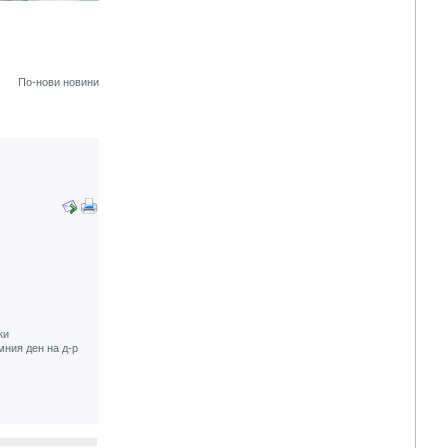
По-нови новини
ки
мния ден на д-р