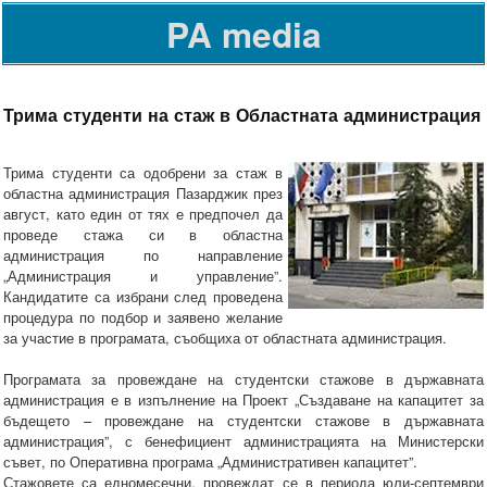
PA media
Трима студенти на стаж в Областната администрация
Трима студенти са одобрени за стаж в
областна администрация Пазарджик през
август, като един от тях е предпочел да
проведе стажа си в областна
администрация по направление
„Администрация и управление”.
Кандидатите са избрани след проведена
процедура по подбор и заявено желание
за участие в програмата, съобщиха от областната администрация.
Програмата за провеждане на студентски стажове в държавната
администрация е в изпълнение на Проект „Създаване на капацитет за
бъдещето – провеждане на студентски стажове в държавната
администрация”, с бенефициент администрацията на Министерски
съвет, по Оперативна програма „Административен капацитет”.
Стажовете са едномесечни, провеждат се в периода юли-септември