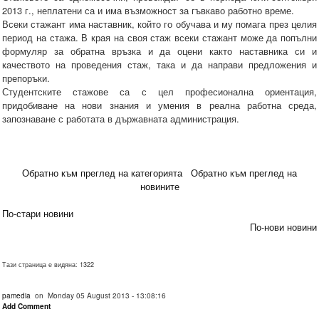
2013 г., неплатени са и има възможност за гъвкаво работно време.
Всеки стажант има наставник, който го обучава и му помага през целия
период на стажа. В края на своя стаж всеки стажант може да попълни
формуляр за обратна връзка и да оцени както наставника си и
качеството на проведения стаж, така и да направи предложения и
препоръки.
Студентските стажове са с цел професионална ориентация,
придобиване на нови знания и умения в реална работна среда,
запознаване с работата в държавната администрация.
Обратно към преглед на категорията
Обратно към преглед на
новините
По-стари новини
По-нови новини
Тази страница е видяна: 1322
pamedia
on Monday 05 August 2013 - 13:08:16
Add Comment