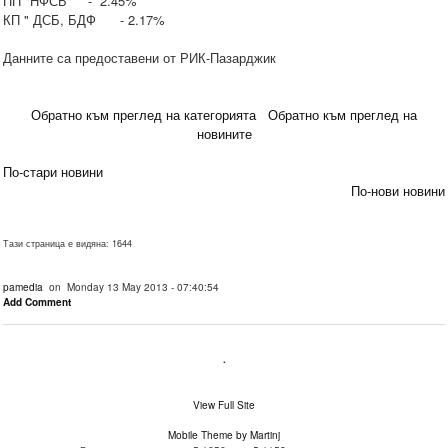
ПП "НФСБ" - 2.45%
КП " ДСБ, БДФ - 2.17%
Данните са предоставени от РИК-Пазарджик
Обратно към преглед на категорията
Обратно към преглед на
новините
По-стари новини
По-нови новини
Тази страница е видяна: 1644
pamedia
on Monday 13 May 2013 - 07:40:54
Add Comment
.
View Full Site
Mobile Theme by Martinj