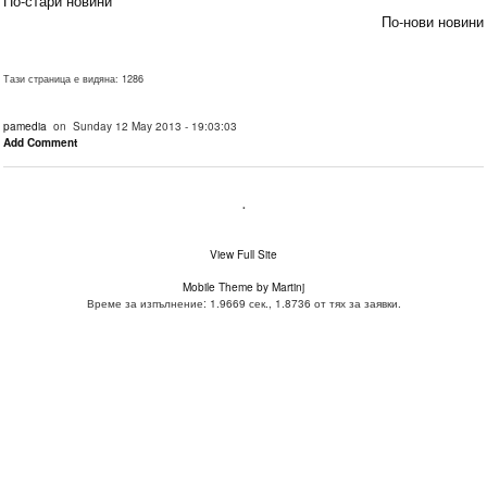
По-стари новини
По-нови новини
Тази страница е видяна: 1286
pamedia
on Sunday 12 May 2013 - 19:03:03
Add Comment
.
View Full Site
Mobile Theme by Martinj
Време за изпълнение: 1.9669 сек., 1.8736 от тях за заявки.