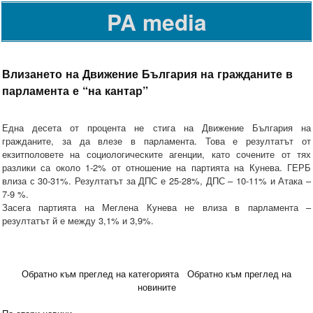
PA media
Влизането на Движение България на гражданите в
парламента е “на кантар”
Една десета от процента не стига на Движение България на
гражданите, за да влезе в парламента. Това е резултатът от
екзитполовете на социологическите агенции, като сочените от тях
разлики са около 1-2% от отношение на партията на Кунева. ГЕРБ
влиза с 30-31%. Резултатът за ДПС е 25-28%, ДПС – 10-11% и Атака –
7-9 %.
Засега партията на Меглена Кунева не влиза в парламента –
резултатът й е между 3,1% и 3,9%.
Обратно към преглед на категорията
Обратно към преглед на
новините