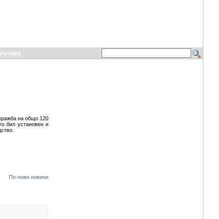
еклама
кражба на общо 120
го бил установен и
дство.
По-нови новини