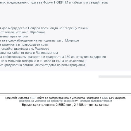
ения, предложения отиди във Форум НОВИНИ и избери или създай тема
от два мерцедеса в Пещера през нощта на 19 срещу 20 юни
и от землището на с. Жребичко
чезнал през лятото
е за видеонаблюдение на жп подлеза при с. Мокрище
на даренията в православен храм
, ограбил църквата в с. Радилово
ецът на кабел от вила в Лолина могила
а собственика им, разкрит е и крадецът на 150 лв. от кутия за дарения
 на 9 мобилни телефона и 10 евро от къща на съселянин
ит крадецът на златни накити от дома на велинградчанка
Този сайт използва
e107
, който се разпространява с условията, залегнали в
GNU
GPL Лиценза.
Политика за употреба на бисквитки (cookies)
////
Политика заповерителност
Време за изпълнение: 2.5552 сек., 2.4488 от тях за заявки.