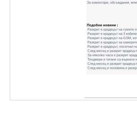
За коментари, обсъждания, мн
Подобни новини :
Разкрит е крадецът на гумите 
Разкрит е крадецът на 3 кобил
Разкрит е крадецът на GSM, из
Разкрит е крадецът на камерит
Разкрит е крадецът, посегнал 
След месец е разкрит крадецът
За няколко часа е разкрит крад
Тенджери и тигани са върнати н
След месец е разкрит крадецът
След месец и половина е разкр