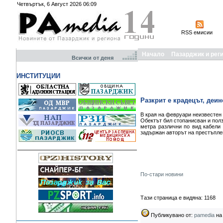
Четвъртък, 6 Август 2026 06:09
RSS емисии
Начало
Пазарджик и рег
Всички от деня
ИНСТИТУЦИИ
Разкрит е крадецът, деин
В края на февруари неизвестен 
Обектът бил стопанисван и пол
метра различни по вид кабели 
задържан авторът на престъплени
По-стари новини
Тази страница е видяна: 1168
Публикувано от:
pamedia
на 