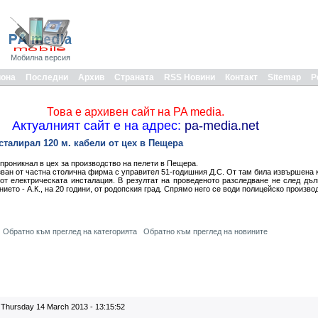
Мобилна версия
иона
Последни
Архив
Страната
RSS Новини
Контакт
Sitemap
Р
Това е архивен сайт на PA media.
Актуалният сайт е на адрес:
pa-media.net
сталирал 120 м. кабели от цех в Пещера
проникнал в цех за производство на пелети в Пещера.
зван от частна столична фирма с управител 51-годишния Д.С. От там била извършена 
от електрическата инсталация. В резултат на проведеното разследване не след дъл
ето - А.К., на 20 години, от родопския град. Спрямо него се води полицейско произво
Обратно към преглед на категорията
Обратно към преглед на новините
Thursday 14 March 2013 - 13:15:52