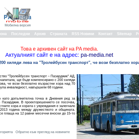
Мобилна версия
иона
Последни
Архив
Страната
RSS Новини
Контакт
Sitemap
Р
Това е архивен сайт на PA media.
Актуалният сайт е на адрес:
pa-media.net
00 хиляди лева на "Тролейбусен транспорт", че вози безплатно хора
тво "Тролейбусен транспорт – Пазарджик" АД,
 капитала, ще бъде компенсирано с 200 хиляди
ова, че вози безплатно възрастни хора над 70
група инвалидност, навършили 68 години.
 като допълнителна точка в Дневния ред за
 Пазарджик. В проекторешението се посочва,
стните хора и хората с увреждания е залегнало
2013 година между дружеството и общината.
се плаща на 12 равни месечни вноски до 15-то
егорията
Обратно към преглед на новините