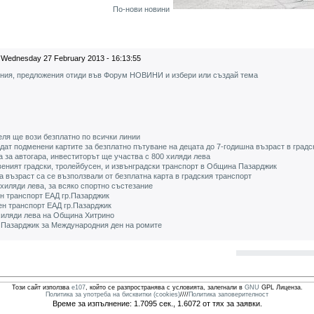
По-нови новини
Wednesday 27 February 2013 - 16:13:55
ения, предложения отиди във Форум НОВИНИ и избери или създай тема
еля ще вози безплатно по всички линии
ъдат подменени картите за безплатно пътуване на децата до 7-годишна възраст в градс
за автогара, инвеститорът ще участва с 800 хиляди лева
еният градски, тролейбусен, и извънградски транспорт в Община Пазарджик
а възраст са се възползвали от безплатна карта в градския транспорт
хиляди лева, за всяко спортно състезание
н транспорт ЕАД гр.Пазарджик
ен транспорт ЕАД гр.Пазарджик
хиляди лева на Община Хитрино
 Пазарджик за Международния ден на ромите
Този сайт използва
e107
, който се разпространява с условията, залегнали в
GNU
GPL Лиценза.
Политика за употреба на бисквитки (cookies)
////
Политика заповерителност
Време за изпълнение: 1.7095 сек., 1.6072 от тях за заявки.