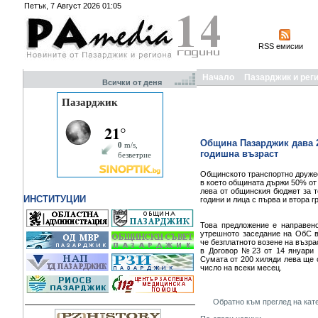
Петък, 7 Август 2026 01:05
RSS емисии
Начало
Пазарджик и рег
Всички от деня
Община Пазарджик дава 2
годишна възраст
Общинското транспортно дружес
в което общината държи 50% от
лева от общинския бюджет за т
ИНСТИТУЦИИ
години и лица с първа и втора 
Това предложение е направено
утрешното заседание на ОбС в
че безплатното возене на възра
в Договор №23 от 14 януари 
Сумата от 200 хиляди лева ще 
число на всеки месец.
Обратно към преглед на кат