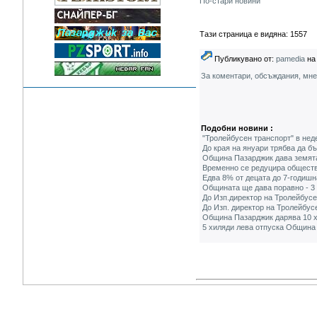
По-стари новини
Тази страница е видяна: 1557
Публикувано от:
pamedia
на 
За коментари, обсъждания, мн
Подобни новини :
"Тролейбусен транспорт" в нед
До края на януари трябва да б
Община Пазарджик дава земята 
Временно се редуцира обществ
Едва 8% от децата до 7-годишн
Общината ще дава поравно - 3 
До Изп.директор на Тролейбусе
До Изп. директор на Тролейбус
Община Пазарджик дарява 10 
5 хиляди лева отпуска Община