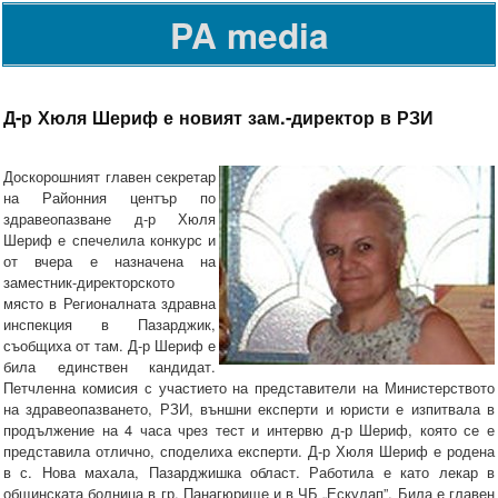
PA media
Д-р Хюля Шериф е новият зам.-директор в РЗИ
Доскорошният главен секретар
на Районния център по
здравеопазване д-р Хюля
Шериф е спечелила конкурс и
от вчера е назначена на
заместник-директорското
място в Регионалната здравна
инспекция в Пазарджик,
съобщиха от там. Д-р Шериф е
била единствен кандидат.
Петчленна комисия с участието на представители на Министерството
на здравеопазването, РЗИ, външни експерти и юристи е изпитвала в
продължение на 4 часа чрез тест и интервю д-р Шериф, която се е
представила отлично, споделиха експерти. Д-р Хюля Шериф е родена
в с. Нова махала, Пазарджишка област. Работила е като лекар в
общинската болница в гр. Панагюрище и в ЧБ „Ескулап”. Била е главен