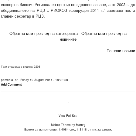
експерт в бившия Регионален център по здравеопазване, а от 2003 г. до
обединяването на РЦЗ с РИОКОЗ /февруари 2011 г./ заемаше поста
главен секретар в РЦЗ.
Обратно към преглед на категорията
Обратно към преглед на
новините
По-нови новини
Тази страница е видяна: 3208
pamedia
on Friday 19 August 2011 - 18:28:58
Add Comment
.
View Full Site
Mobile Theme by Martinj
Време за изпълнение: 1.4084 сек., 1.3118 от тях за заявки.