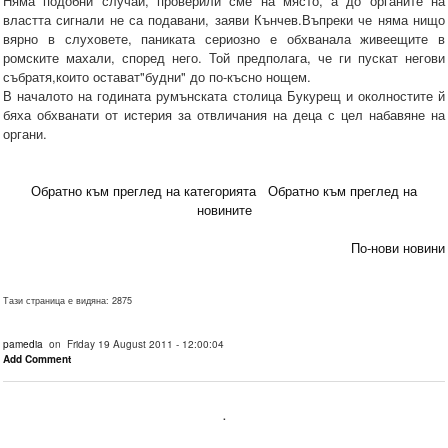
Няма подобни случаи, проверили сме на място, а до органите на
властта сигнали не са подавани, заяви Кънчев.Въпреки че няма нищо
вярно в слуховете, паниката сериозно е обхванала живеещите в
ромските махали, според него. Той предполага, че ги пускат негови
събратя,които остават"будни" до по-късно нощем.
В началото на годината румънската столица Букурещ и околностите й
бяха обхванати от истерия за отвличания на деца с цел набавяне на
органи.
Обратно към преглед на категорията
Обратно към преглед на
новините
По-нови новини
Тази страница е видяна: 2875
pamedia
on Friday 19 August 2011 - 12:00:04
Add Comment
.