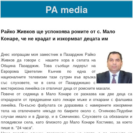
PA media
Райко Живков ще успокоява ромите от с. Мало
Конаре, че не крадат и изкормват децата им
Днес изпращам моя заместник в Пазарджик Райко
Живков да говори с нашите хора в селата на
Община Пазарджик. Това съобщи лидерът на
Евророма Цветелин Кънчев по една от
националните телевизии тази сутрин във връзка
със слуховете, че в села от Пазарджишко с
мистериозна линейка се отвличат деца от ромските махали.
Повече от седмица в Мало Конаре се разказва как две деца са
откраднати от предрешени като лекари мъже и откарани с фалшива
линейка. По-късно фабулата се доразвива с намерените изкормени
тела на отвлечените някъде по баирите около с. Огняново.Подобни
случаи имало и в Драгор, и в Семчиново. Слуховете са обхванали и
пловдивски села, като близкото до Мало Конаре Костиево, за което
пише в. "24 часа".