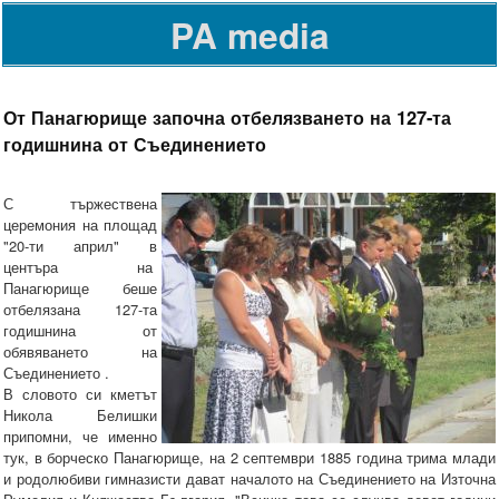
PA media
От Панагюрище започна отбелязването на 127-та
годишнина от Съединението
С тържествена
церемония на площад
"20-ти април" в
центъра на
Панагюрище беше
отбелязана 127-та
годишнина от
обявяването на
Съединението .
В словото си кметът
Никола Белишки
припомни, че именно
тук, в борческо Панагюрище, на 2 септември 1885 година трима млади
и родолюбиви гимназисти дават началото на Съединението на Източна