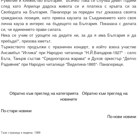
Румелия и Княжество България. "Всичко това се случва девет години
след като Априлци дадоха живота си и платиха с кръвта си за
Свободата на България. Панагюрци за пореден път доказаха своята
гражданска позиция, като приеха каузата за Съединението като своя
лична кауза в интерес на бъдещето на България. Показаха с делата
си, че единението прави силата.
Нека се учим от уроците на дедите ни, за да я има България и да
пребъде!", призова кметът.
Тържеството продължи с празничен концерт, в който взеха участие
Ансамбъл "Иглика" при Народно читалище "Н.Й.Вапцаров-1927" - село
Бъта, Танцов състав "Средногорска жарава" и Духов оркестър "Делчо
Радивчев" при Народно читалище "Виделина-1865"- Панагюрище.
Обратно към преглед на категорията
Обратно към преглед на
новините
По-стари новини
По-нови новини
Тази страница е видяна: 1369