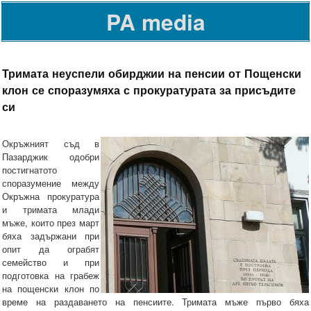
PA media
Тримата неуспели обирджии на пенсии от Пощенски
клон се споразумяха с прокуратурата за присъдите
си
Окръжният съд в
Пазарджик одобри
постигнатото
споразумение между
Окръжна прокуратура
и тримата млади
мъже, които през март
бяха задържани при
опит да ограбят
семейство и при
подготовка на грабеж
на пощенски клон по
време на раздаването на пенсиите. Тримата мъже първо бяха