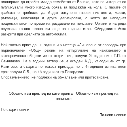
планирали да ограбят младо семейство от Банско, като по интернет са
публикували много изгодна обява за продажба на кола. С парите от
грабежа е трябвало да бъдат закупени газови пистолети, маски,
ръкавици, белезници и друга дегизировка, с която да нападнат
пощенски клон по време на раздаване на пенсиите. Органите на реда
осуетиха тогава плана им още на първия етап. Обирджиите бяха
разкрити при сделката за автомобила.
Най-голяма присъда - 2 години и 6 месеца «Лишаване от свобода» при
първоначален «Общ» режим на изтърпяване на наказанието в
затворническо общежитие от открит тип, получи 21-годишният Т.П. от
Семчиново. На 2 години затвор беше осъден А.Д., 21-годишен от гр.
Ракитово, а същата по тежест присъда, но с 4-годишен изпитателен
срок получи С.Б., на 18 години от гр.Пазарджик.
Споразумението не подлежи на обжалване или протестиране.
Обратно към преглед на категорията
Обратно към преглед на
новините
По-стари новини
По-нови новини