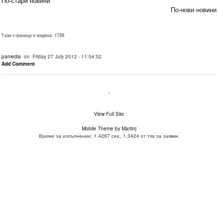
По-стари новини
По-нови новини
Тази страница е видяна: 1729
pamedia
on Friday 27 July 2012 - 11:04:52
Add Comment
.
View Full Site
Mobile Theme by Martinj
Време за изпълнение: 1.4267 сек., 1.3424 от тях за заявки.