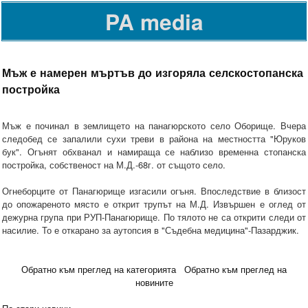
PA media
Мъж е намерен мъртъв до изгоряла селскостопанска
постройка
Мъж е починал в землището на панагюрското село Оборище. Вчера
следобед се запалили сухи треви в района на местността "Юруков
бук". Огънят обхванал и намираща се наблизо временна стопанска
постройка, собственост на М.Д.-68г. от същото село.
Огнеборците от Панагюрище изгасили огъня. Впоследствие в близост
до опожареното място е открит трупът на М.Д. Извършен е оглед от
дежурна група при РУП-Панагюрище. По тялото не са открити следи от
насилие. То е откарано за аутопсия в "Съдебна медицина"-Пазарджик.
Обратно към преглед на категорията
Обратно към преглед на
новините