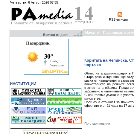
Четвъртък, 6 Август 2026 07:55
RSS емисии
Начало
Пазарджик и рег
Всички от деня
Коритата на Чепинска, С
поръчка
Областната администрация в Па
Стара река и Яденица. Ще бъде
риска от наводнения и заливан
ИНСТИТУЦИИ
почистването на речните легл
съответната община. Преди се
забранено е извличането на ине
С най-голяма дължина е участък
километра.
Прогнозна стойност за почиства
офертите е от 11 часа на 17 авг
По-стари новини