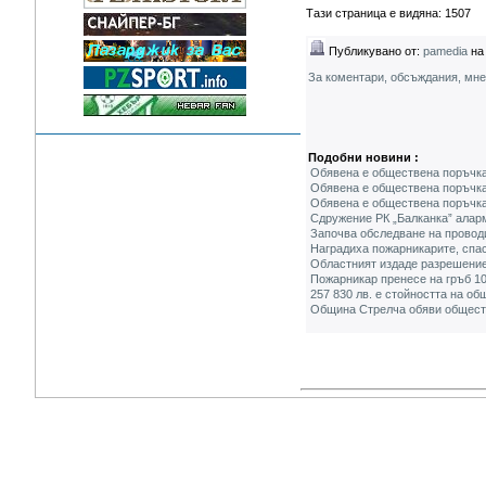
Тази страница е видяна: 1507
Публикувано от:
pamedia
на 
За коментари, обсъждания, мн
Подобни новини :
Обявена е обществена поръчка 
Обявена е обществена поръчка
Обявена е обществена поръчка
Сдружение РК „Балканка” аларм
Започва обследване на провод
Наградиха пожарникарите, спаси
Областният издаде разрешение
Пожарникар пренесе на гръб 10
257 830 лв. е стойността на о
Община Стрелча обяви обществ