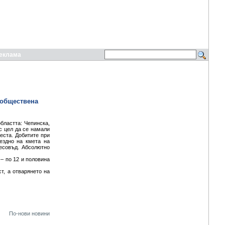
еклама
 обществена
бластта: Чепинска,
с цел да се намали
еста. Добитите при
ездно на кмета на
есовъд. Абсолютно
 – по 12 и половина
т, а отварянето на
По-нови новини