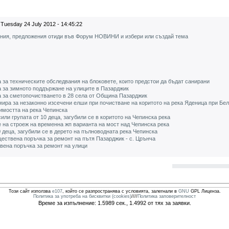
Tuesday 24 July 2012 - 14:45:22
ения, предложения отиди във Форум НОВИНИ и избери или създай тема
за техническите обследвания на блоковете, които предстои да бъдат санирани
 за зимното поддържане на улиците в Пазарджик
 за сметопочистването в 28 села от Община Пазарджик
ира за незаконно изсечени елши при почистване на коритото на река Яденица при Бе
имостта на река Чепинска
ли групата от 10 деца, загубили се в коритото на Чепинска река
 на строеж на временна жп варианта на мост над Чепинска река
 деца, загубили се в дерето на пълноводната река Чепинска
бществена поръчка за ремонт на пътя Пазарджик - с. Црънча
ена поръчка за ремонт на улици
Този сайт използва
e107
, който се разпространява с условията, залегнали в
GNU
GPL Лиценза.
Политика за употреба на бисквитки (cookies)
////
Политика заповерителност
Време за изпълнение: 1.5989 сек., 1.4992 от тях за заявки.