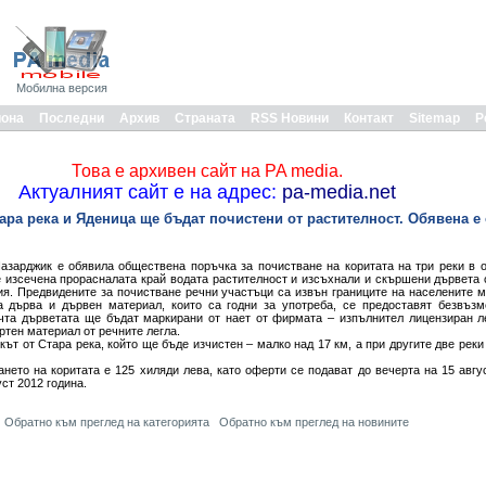
Мобилна версия
иона
Последни
Архив
Страната
RSS Новини
Контакт
Sitemap
Р
Това е архивен сайт на PA media.
Актуалният сайт е на адрес:
pa-media.net
тара река и Яденица ще бъдат почистени от растителност. Обявена е
зарджик е обявила обществена поръчка за почистване на коритата на три реки в о
 изсечена прорасналата край водата растителност и изсъхнали и скършени дървета 
ия. Предвидените за почистване речни участъци са извън границите на населените м
а дърва и дървен материал, които са годни за употреба, се предоставят безвъзм
чта дърветата ще бъдат маркирани от нает от фирмата – изпълнител лицензиран л
ртен материал от речните легла.
ът от Стара река, който ще бъде изчистен – малко над 17 км, а при другите две реки
нето на коритата е 125 хиляди лева, като оферти се подават до вечерта на 15 авгус
уст 2012 година.
Обратно към преглед на категорията
Обратно към преглед на новините