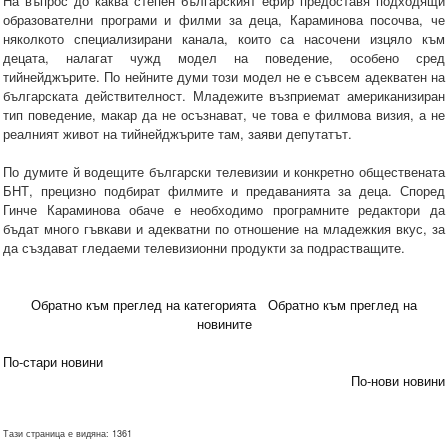
На въпрос до каква степен българският ефир предоставя подходящи
образователни програми и филми за деца, Караминова посочва, че
няколкото специализирани канала, които са насочени изцяло към
децата, налагат чужд модел на поведение, особено сред
тийнейджърите. По нейните думи този модел не е съвсем адекватен на
българската действителност. Младежите възприемат американизиран
тип поведение, макар да не осъзнават, че това е филмова визия, а не
реалният живот на тийнейджърите там, заяви депутатът.
По думите й водещите български телевизии и конкретно обществената
БНТ, прецизно подбират филмите и предаванията за деца. Според
Гинче Караминова обаче е необходимо програмните редактори да
бъдат много гъвкави и адекватни по отношение на младежкия вкус, за
да създават гледаеми телевизионни продукти за подрастващите.
Обратно към преглед на категорията
Обратно към преглед на
новините
По-стари новини
По-нови новини
Тази страница е видяна: 1361