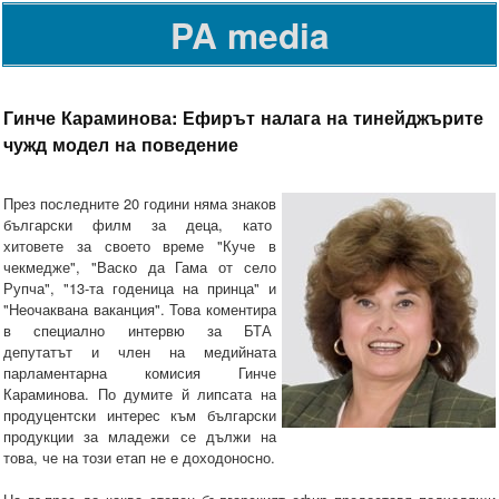
PA media
Гинче Караминова: Ефирът налага на тинейджърите
чужд модел на поведение
През последните 20 години няма знаков
български филм за деца, като
хитовете за своето време "Куче в
чекмедже", "Васко да Гама от село
Рупча", "13-та годеница на принца" и
"Неочаквана ваканция". Това коментира
в специално интервю за БТА
депутатът и член на медийната
парламентарна комисия Гинче
Караминова. По думите й липсата на
продуцентски интерес към български
продукции за младежи се дължи на
това, че на този етап не е доходоносно.