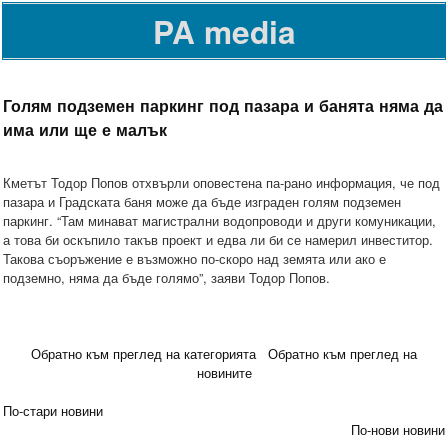
PA media
Голям подземен паркинг под пазара и банята няма да
има или ще е малък
Кметът Тодор Попов отхвърли оповестена па-рано информация, че под
пазара и Градската баня може да бъде изграден голям подземен
паркинг. “Там минават магистрални водопроводи и други комуникации,
а това би оскъпило такъв проект и едва ли би се намерил инвеститор.
Такова съоръжение е възможно по-скоро над земята или ако е
подземно, няма да бъде голямо”, заяви Тодор Попов.
Обратно към преглед на категорията
Обратно към преглед на
новините
По-стари новини
По-нови новини