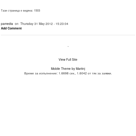
Тази страница е видяна: 1503
pamedia
on Thursday 31 May 2012 - 15:23:04
Add Comment
.
View Full Site
Mobile Theme by Martinj
Време за изпълнение: 1.6698 сек., 1.6042 от тях за заявки.