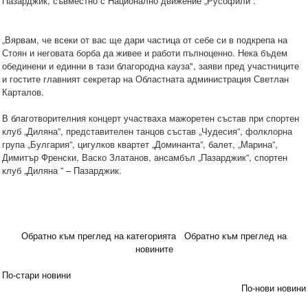
Пазарджик, съвместно с Национално движение „Русофили”.
„Вярвам, че всеки от вас ще дари частица от себе си в подкрепа на
Стоян и неговата борба да живее и работи пълноценно. Нека бъдем
обединени и единни в тази благородна кауза", заяви пред участниците
и гостите главният секретар на Областната администрация Светлан
Карталов.
В благотворителния концерт участваха мажоретен състав при спортен
клуб „Диляна”, представителен танцов състав „Чудесия”, фолклорна
група „Булгария”, цигулков квартет „Доминанта”, балет, „Марина”,
Димитър Френски, Васко Златанов, ансамбъл „Пазарджик”, спортен
клуб „Диляна ” – Пазарджик.
Обратно към преглед на категорията
Обратно към преглед на
новините
По-стари новини
По-нови новини