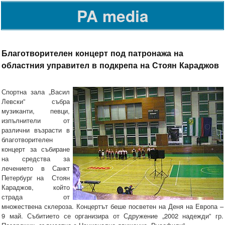
PA media
Благотворителен концерт под патронажа на
областния управител в подкрепа на Стоян Караджов
Спортна зала „Васил
Левски” събра
музиканти, певци,
изпълнители от
различни възрасти в
благотворителен
концерт за събиране
на средства за
лечението в Санкт
Петербург на Стоян
Караджов, който
страда от
множествена склероза. Концертът беше посветен на Деня на Европа –
9 май. Събитието се организира от Сдружение „2002 надежди” гр.