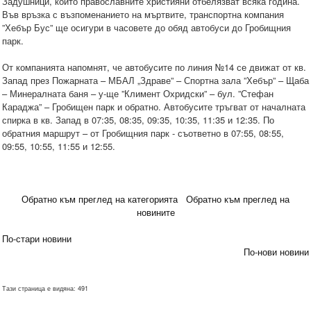
Задушници, които православните християни отбелязват всяка година.
Във връзка с възпоменанието на мъртвите, транспортна компания
”Хебър Бус” ще осигури в часовете до обяд автобуси до Гробищния
парк.
От компанията напомнят, че автобусите по линия №14 се движат от кв.
Запад през Пожарната – МБАЛ „Здраве” – Спортна зала ”Хебър” – Щаба
– Минералната баня – у-ще ”Климент Охридски” – бул. ”Стефан
Караджа” – Гробищен парк и обратно. Автобусите тръгват от началната
спирка в кв. Запад в 07:35, 08:35, 09:35, 10:35, 11:35 и 12:35. По
обратния маршрут – от Гробищния парк - съответно в 07:55, 08:55,
09:55, 10:55, 11:55 и 12:55.
Обратно към преглед на категорията
Обратно към преглед на
новините
По-стари новини
По-нови новини
Тази страница е видяна: 491