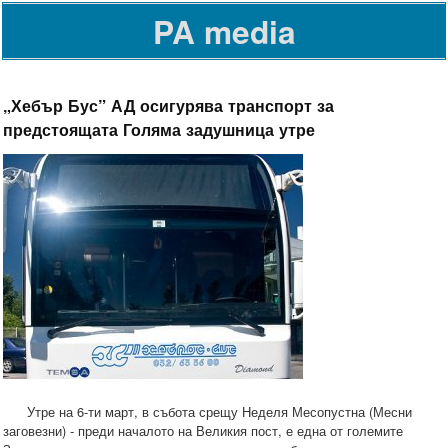
PA media
„Хебър Бус” АД осигурява транспорт за
предстоящата Голяма задушница утре
Утре на 6-ти март, в събота срещу Неделя Месопустна (Месни
заговезни) - преди началото на Великия пост, е една от големите