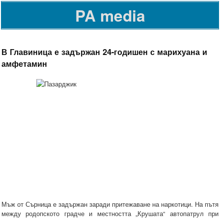
PA media
В Главиница е задържан 24-годишен с марихуана и
амфетамин
Мъж от Сърница е задържан заради притежаване на наркотици. На пътя
между родопското градче и местността „Крушата“ автопатрул при