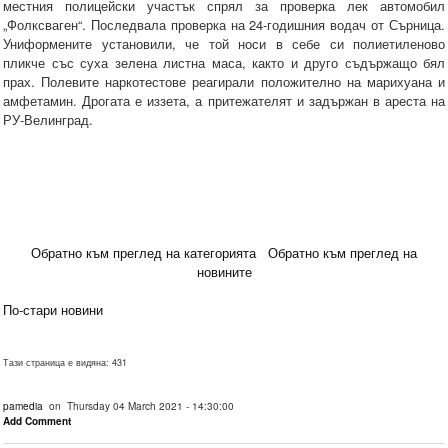
местния полицейски участък спрял за проверка лек автомобил
„Фолксваген“. Последвала проверка на 24-годишния водач от Сърница.
Униформените установили, че той носи в себе си полиетиленово
пликче със суха зелена листна маса, както и друго съдържащо бял
прах. Полевите наркотестове реагирали положително на марихуана и
амфетамин. Дрогата е иззета, а притежателят и задържан в ареста на
РУ-Велинград.
Обратно към преглед на категорията
Обратно към преглед на
новините
По-стари новини
Тази страница е видяна: 431
pamedia
on Thursday 04 March 2021 - 14:30:00
Add Comment