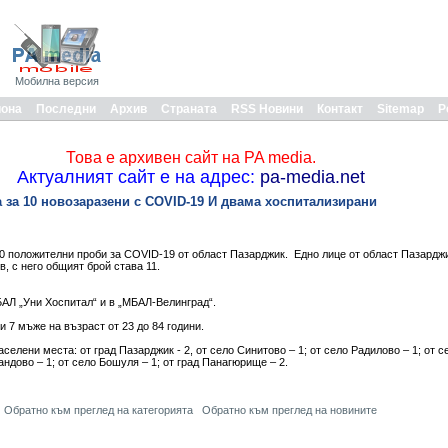
Мобилна версия
иона
Последни
Архив
Страната
RSS Новини
Контакт
Sitemap
Р
Това е архивен сайт на PA media.
Актуалният сайт е на адрес:
pa-media.net
за 10 новозаразени с COVID-19 И двама хоспитализирани
 положителни проби за COVID-19 от област Пазарджик. Едно лице от област Пазардж
, с него общият брой става 11.
БАЛ „Уни Хоспитал“ и в „МБАЛ-Велинград“.
и 7 мъже на възраст от 23 до 84 години.
селени места: от град Пазарджик - 2, от село Синитово – 1; от село Радилово – 1; от се
тандово – 1; от село Бошуля – 1; от град Панагюрище – 2.
Обратно към преглед на категорията
Обратно към преглед на новините