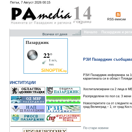
Петък, 7 Август 2026 00:15
RSS емисии
Начало
Пазарджик и рег
Всички от деня
РЗИ Пазарджик съобщава 
РЗИ Пазарджик информира за 10
карантината си в област Пловдив
ИНСТИТУЦИИ
Хоспитализирани са 2 лица в М
Разпределени по пол са: 3 жени 
Новооткритите са от следните на
град Велинград – 1; от град Кос
По-стари новини