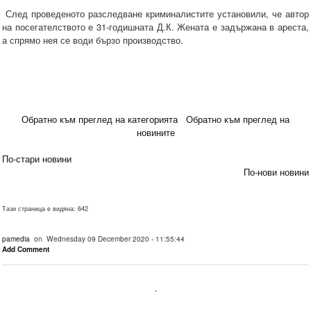
След проведеното разследване криминалистите установили, че автор
на посегателството е 31-годишната Д.К. Жената е задържана в ареста,
а спрямо нея се води бързо производство.
Обратно към преглед на категорията
Обратно към преглед на
новините
По-стари новини
По-нови новини
Тази страница е видяна: 642
pamedia
on Wednesday 09 December 2020 - 11:55:44
Add Comment
.