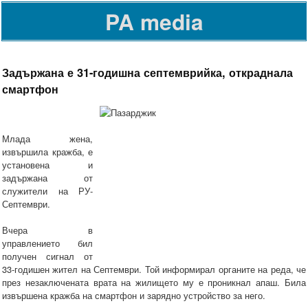
PA media
Задържана е 31-годишна септемврийка, откраднала
смартфон
Млада жена,
извършила кражба, е
установена и
задържана от
служители на РУ-
Септември.
Вчера в
управлението бил
получен сигнал от
33-годишен жител на Септември. Той информирал органите на реда, че
през незаключената врата на жилището му е проникнал апаш. Била
извършена кражба на смартфон и зарядно устройство за него.