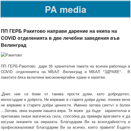
PA media
ПП ГЕРБ Ракитово направи дарение на екипа на
COVID отделенията в две лечебни заведения във
Велинград
ПП ГЕРБ-Ракитово дари 35 хранителни пакети на всички работещи в
COVID -отделенията на МБАЛ -Велинград и МБАЛ "ЗДРАВЕ". В
пакетите бяха включени високоенергийни храни и напитки.
„Днес ние се боим от такива прости думи, като добродетел,
милосърдие и доброта. Не вярваме в старите добри думи, понеже вече
не вярваме в старите добри ценности. Именно затова светът е болен
...Затова, нека върнем нашата вяра. Тя може да бъде заразителна и
притежава онази магическа сила, способна да примири враговете и да
изсуши океаните на омразата. Благодарим Ви за всеотдайността и
професионализма! Благодарим Ви за всичко, което правите! Бъдете