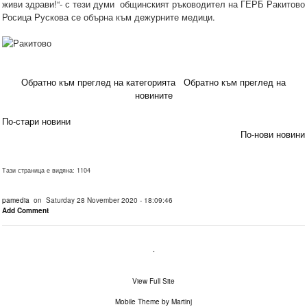
живи здрави!“- с тези думи общинският ръководител на ГЕРБ Ракитово
Росица Рускова се обърна към дежурните медици.
Обратно към преглед на категорията
Обратно към преглед на
новините
По-стари новини
По-нови новини
Тази страница е видяна: 1104
pamedia
on Saturday 28 November 2020 - 18:09:46
Add Comment
.
View Full Site
Mobile Theme by Martinj