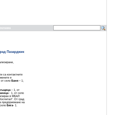
еклама
град Пазарджик
ализирани,
ти са контактните
 жените е
, от село
Баня
– 1;
ръщица
– 1, от
таница
- 1, от село
лизиран в МБАЛ
Хоспитал“. От град
за предприемане на
 село
Бяга
- 1.