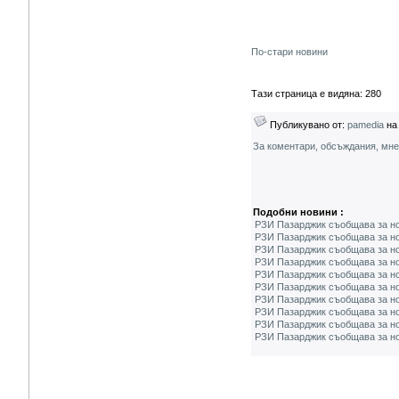
По-стари новини
Тази страница е видяна: 280
Публикувано от:
pamedia
на 
За коментари, обсъждания, мн
Подобни новини :
РЗИ Пазарджик съобщава за но
РЗИ Пазарджик съобщава за но
РЗИ Пазарджик съобщава за но
РЗИ Пазарджик съобщава за но
РЗИ Пазарджик съобщава за но
РЗИ Пазарджик съобщава за но
РЗИ Пазарджик съобщава за нов
РЗИ Пазарджик съобщава за но
РЗИ Пазарджик съобщава за нов
РЗИ Пазарджик съобщава за но