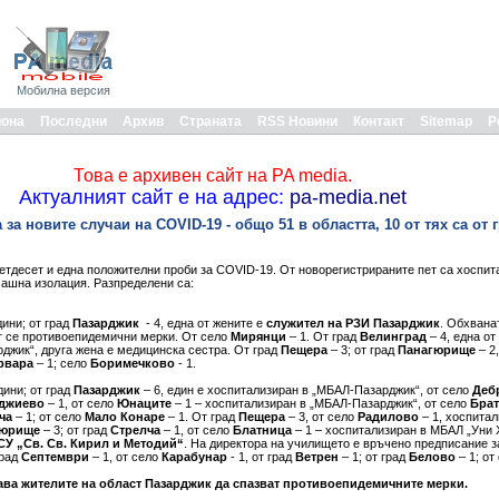
Мобилна версия
иона
Последни
Архив
Страната
RSS Новини
Контакт
Sitemap
Р
Това е архивен сайт на PA media.
Актуалният сайт е на адрес:
pa-media.net
а новите случаи на COVID-19 - общо 51 в областта, 10 от тях са от 
тдесет и една положителни проби за COVID-19. От новорегистрираните пет са хоспит
машна изолация. Разпределени са:
дини; от град
Пазарджик
- 4, една от жените е
служител на РЗИ Пазарджик
. Обхвана
т се противоепидемични мерки. От село
Мирянци
– 1. От град
Велинград
– 4, една от
джик“, друга жена е медицинска сестра. От град
Пещера
– 3; от град
Панагюрище
– 2
рвара
– 1; село
Боримечково
- 1.
дини; от град
Пазарджик
– 6, един е хоспитализиран в „МБАЛ-Пазарджик“, от село
Деб
джиево
– 1, от село
Юнаците
– 1 – хоспитализиран в „МБАЛ-Пазарджик“, от село
Бра
ча
– 1; от село
Мало Конаре
– 1. От град
Пещера
– 3, от село
Радилово
– 1, хоспита
гюрище
– 3; от град
Стрелча
– 1, от село
Блатница
– 1 – хоспитализиран в МБАЛ „Уни 
СУ „Св. Св. Кирил и Методий“
. На директора на училището е връчено предписание 
град
Септември
– 1, от село
Карабунар
- 1, от град
Ветрен
– 1; от град
Белово
– 1; от
ва жителите на област Пазарджик да спазват противоепидемичните мерки.