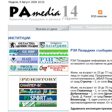
Неделя, 9 Август 2026 10:21
RSS емисии
Начало
Пазарджик и рег
Всички от деня
ИНСТИТУЦИИ
РЗИ Пазарджик съобщава з
РЗИ Пазарджик информира за пе
останалите са поставени на до
Жени, на възраст от 23 до 77 го
лица от първи ред. Предприема
хоспитализирана в „МБАЛ-Пазар
от град
Стрелча
– 1; от село
Ва
Мъже, на възраст от 19 до 70 го
село
Главиница
– 1, от село
Ха
Добровница
– 1, от село
Црън
„Проф. Д. Ранев“; от град
Пана
Велинград
– 5, един учител от
противоепидемични мерки. От 
Здравната инспекция призова