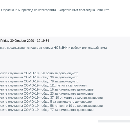
Обратно към преглед на категорията
Обратно към преглед на новините
Friday 30 October 2020 - 12:19:54
ения, предложения отиди във Форум НОВИНИ и избери или създай тема
вите случаи на COVID-19 - 26 общо за денонощието
вите случаи на COVID-19 - общо 39 за денонощието
вите случаи на COVID-19 - общо 78 за денонощието
вите случаи на COVID-19 - общо 111, петима са починали
вите случаи на COVID-19 - общо 16 за изминалото денонощие
вите случаи на COVID-19 - общо 23 за изминалото денонощие
ите случаи на COVID-19 - общо 37, 10 от които са хоспитализирани
вите случаи на COVID-19 - общо 5 за изминалото денонощие
ите случаи на COVID-19 - общо 56, от които 10 са хоспитализирани
вите случаи на COVID-19 - общо 77 за изминалото деноношие