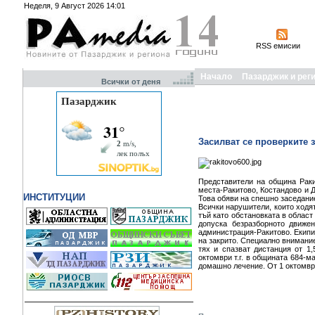
Неделя, 9 Август 2026 14:01
RSS емисии
Начало
Пазарджик и рег
Всички от деня
Засилват се проверките з
Представители на община Раки
места-Ракитово, Костандово и 
ИНСТИТУЦИИ
Това обяви на спешно заседани
Всички нарушители, които ходят
тъй като обстановката в област
допуска безразборното движе
администрация-Ракитово. Екипи
на закрито. Специално внимание
тях и спазват дистанция от 1
октомври т.г. в общината 684-м
домашно лечение. От 1 октомври