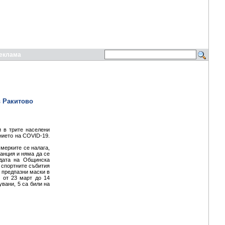
еклама
в Ракитово
и в трите населени
нието на COVID-19.
 мерките се налага,
анция и няма да се
адата на Общинска
 спортните събития
т предпазни маски в
 от 23 март до 14
увани, 5 са били на