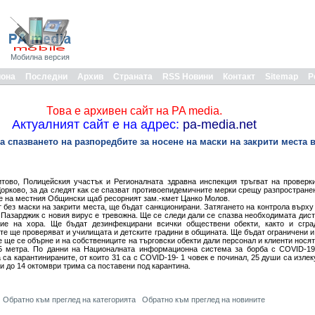
Мобилна версия
иона
Последни
Архив
Страната
RSS Новини
Контакт
Sitemap
Р
Това е архивен сайт на PA media.
Актуалният сайт е на адрес:
pa-media.net
а спазването на разпоредбите за носене на маски на закрити места 
тово, Полицейския участък и Регионалната здравна инспекция тръгват на проверк
Дорково, за да следят как се спазват противоепидемичните мерки срещу разпростране
е на местния Общински щаб ресорният зам.-кмет Цанко Молов.
 без маски на закрити места, ще бъдат санкционирани. Затягането на контрола върху
 Пазарджик с новия вирус е тревожна. Ще се следи дали се спазва необходимата дист
ние на хора. Ще бъдат дезинфекцирани всички обществени обекти, както и сгр
те ще проверяват и училищата и детските градини в общината. Ще бъдат ограничени и
 ще се обърне и на собствениците на търговски обекти дали персонал и клиенти нося
,5 метра. По данни на Националната информационна система за борба с COVID-19
а са карантинираните, от които 31 са с COVID-19- 1 човек е починал, 25 души са излек
 до 14 октомври трима са поставени под карантина.
Обратно към преглед на категорията
Обратно към преглед на новините