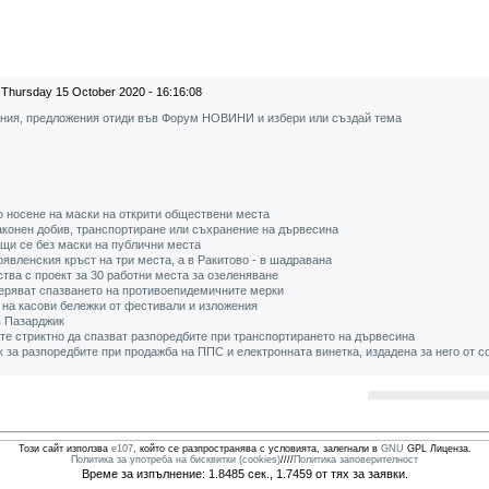
Thursday 15 October 2020 - 16:16:08
ения, предложения отиди във Форум НОВИНИ и избери или създай тема
о носене на маски на открити обществени места
аконен добив, транспортиране или съхранение на дървесина
жещи се без маски на публични места
явленския кръст на три места, а в Ракитово - в шадравана
ва с проект за 30 работни места за озеленяване
еряват спазването на противоепидемичните мерки
 на касови бележки от фестивали и изложения
в Пазарджик
е стриктно да спазват разпоредбите при транспортирането на дървесина
за разпоредбите при продажба на ППС и електронната винетка, издадена за него от с
Този сайт използва
e107
, който се разпространява с условията, залегнали в
GNU
GPL Лиценза.
Политика за употреба на бисквитки (cookies)
////
Политика заповерителност
Време за изпълнение: 1.8485 сек., 1.7459 от тях за заявки.