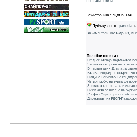
По-стари новини
Тази страница е видяна: 1341
Публикувано от:
pamedia
на 
За коментари, обсъждания, мн
Подобни новини :
От днес отпада задължителнот
Засилват се проверките за нез
В първия ден - 11 акта за дви
Във Велинград ще хвърлят Бого
Община Ракитово ще кандидатст
Четири мобилни екипа ще пров
Засилват контрола за издаване
Осем акта за носене на бурки 
Стефан Мирев призова общинит
Директорът на РДСП-Пазарджик 