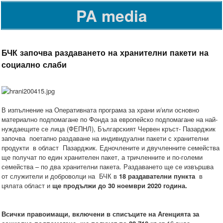
PA media
БЧК започва раздаването на хранителни пакети на
социално слаби
В изпълнение на Оперативната програма за храни и/или основно
материално подпомагане по Фонда за европейско подпомагане на най-
нуждаещите се лица (ФЕПНЛ), Българският Червен кръст- Пазарджик
започва поетапно раздаване на индивидуални пакети с хранителни
продукти в област Пазарджик. Едночлените и двучленните семейства
ще получат по един хранителен пакет, а тричленните и по-големи
семейства – по два хранителни пакета. Раздаването ще се извършва
от служители и доброволци на БЧК в
18 раздавателни пункта
в
цялата област и
ще продължи до 30 ноември 2020 година.
Всички правоимащи, включени в списъците на Агенцията за