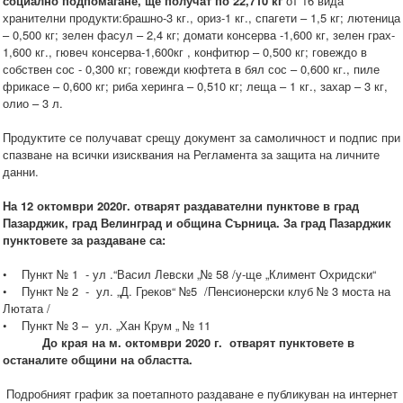
социално подпомагане, ще получат по 22,710 кг
от 16 вида
хранителни продукти:брашно-3 кг., ориз-1 кг., спагети – 1,5 кг; лютеница
– 0,500 кг; зелен фасул – 2,4 кг; домати консерва -1,600 кг, зелен грах-
1,600 кг., гювеч консерва-1,600кг , конфитюр – 0,500 кг; говеждо в
собствен сос - 0,300 кг; говежди кюфтета в бял сос – 0,600 кг., пиле
фрикасе – 0,600 кг; риба херинга – 0,510 кг; леща – 1 кг., захар – 3 кг,
олио – 3 л.
Продуктите се получават срещу документ за самоличност и подпис при
спазване на всички изисквания на Регламента за защита на личните
данни.
На 12 октомври 2020г. отварят раздавателни пунктове в град
Пазарджик, град Велинград и община Сърница. За град Пазарджик
пунктовете за раздаване са:
• Пункт № 1 - ул .“Васил Левски „№ 58 /у-ще „Климент Охридски“
• Пункт № 2 - ул. „Д. Греков“ №5 /Пенсионерски клуб № 3 моста на
Лютата /
• Пункт № 3 – ул. „Хан Крум „ № 11
До края на м. октомври 2020 г. отварят пунктовете в
останалите общини на областта.
Подробният график за поетапното раздаване е публикуван на интернет