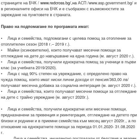
страниците на БЧК /
www.redcross.bg/,на
АСП /www.asp.government.bg/ и
в регионалните офиси на БЧК и е съобразен с възможностите за
зареждане на пунктовете в страната.
Право на подпомагане по програмата имат:
• Лица и семейства, подпомагани с целева помощ за отопление за
отоплителен сезон (2018 г.– 2019 г.).
• Майки (осиновителки), които получават месечни помощи за
отглеждане на дете до навършване на една година (м. август 2020 г.).
• Лица и семейства, получили еднократна помощ за ученици в първи
клас (за учебната 2019/2020).
• Лица с над 90% степен на увреждание, с определено право на
чужда помощ, които имат ниски лични доходи от пенсия/363,00 лв/
получават месечна добавка за социална интеграция (м. август 2020 г.).
• Лица и семейства, които получават месечни помощи за отглеждане
на дете с трайно увреждане (м. август 2020г.).
• Лица и семейства, получили еднократни или месечни помощи,
предназначени за превенция и реинтеграция, отглеждане на детето при
близки и роднини и в приемни семейства към месец август 2020г., а по
отношение на еднократните помощи за периода 01.01.2020- 31.08.2020
г.
Лица и семейства, инцидентно пострадали от бедствия и аварии