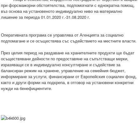
при форсмажорни обстоятелства, подпомогнати с еднократна помощ,
въз основа на установеното индивидуално ниво на материално
лишение за периода 01.01.2020 г.-31.08.2020 г.
Оперативната програма се управлява от Агенцията за социално
подпомагане и се осъществява със съдействието на местните власти.
През целия период на раздаване на хранителните продукти ще бъдат
осъществявани дейности по предоставяне на съпътстващи мерки,
изразяващи се в индивидуално консултиране и съдействие за
балансиран режим на хранене, управление на семейния бюджет,
информиране за услуги, финансирани от Европейския социален фонд,
както и други форми на подкрепа, в отговор на установени конкретни
нужди на бенефициентите.