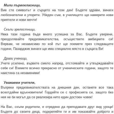
Мили първокласници,
Вие сте символът и сърцето на този ден! Бъдете здрави, винаги
любознателни и упорити. Убеден съм, в училището ще намерите нови
приятели и нови мечти!
Скъпи зрелостници,
Нека тази година бъде много успешна за Вас. Бъдете уверени,
преодолявайте предизвикателства, осъществете амбициите си!
Вярвам, че независимо по кой път ще поемете през следващите
години, Пазарджик винаги ще има специално място в сърцата Ви!
Драги ученици,
Учете усилено, вървете смело напред, отстоявайте и утвърждавайте
себе си! Вземете всичко прекрасно от ученическите години, защото те
наистина са незаменими!
Уважаеми учители,
Въпреки предизвикателствата на днешния ден, останете все така
всеотдайни вдъхновители! Гордейте се с професията си, защото без
нея не би могъл да се реализира нито един достоен човек!
На Вас, скъпи родители, е отредено да преподавате друг вид уроци!
Бъдете до своите деца, подкрепяйте ги и им показвайте доброто и