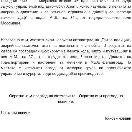
При движение с несъобразена скорост 45-годишният М.О. от Якоруда
загубил управление над автомобил „Сеат”, който навлязъл в лентата за
насрещно движение и се блъснал странично в движещ се насреща
камион „Даф” с водач А.Ш.- на 35г., от гоцеделчевското село
Мосомище.
Незабавно към мястото били насочени автопатрул на „Пътна полиция“,
аварийно-спасителен екип на пожарната и линейка. В резултат на
удара са пострадали шофьорът на леката кола, както и пътуващият в
нея М.М.- на 37г., от якорудското село Черна Места. Двамата са
транспортирани и настанени за лечение в МБАЛ-Велинград. На
мястото е извършен оглед от дежурна група на полицейското
управление в курорта, води се досъдебно производство.
Обратно към преглед на категорията
Обратно към преглед на
новините
По-стари новини
По-нови новини