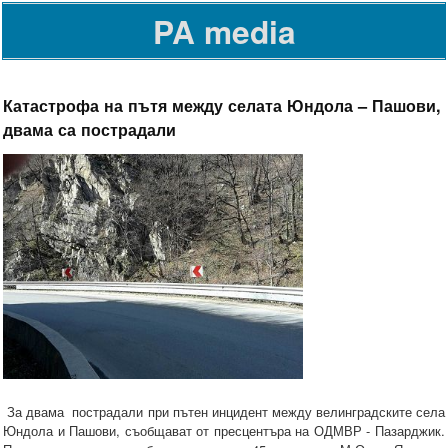
PA media
Катастрофа на пътя между селата Юндола – Пашови,
двама са пострадали
За двама пострадали при пътен инцидент между велинградските села
Юндола и Пашови, съобщават от пресцентъра на ОДМВР - Пазарджик.