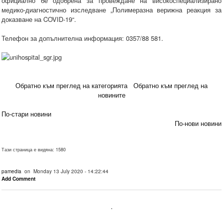
официално бе одобрена за провеждане на високоспециализирано
медико-диагностично изследване „Полимеразна верижна реакция за
доказване на COVID-19“.
Телефон за допълнителна информация: 0357/88 581.
Обратно към преглед на категорията
Обратно към преглед на
новините
По-стари новини
По-нови новини
Тази страница е видяна: 1580
pamedia
on Monday 13 July 2020 - 14:22:44
Add Comment
.