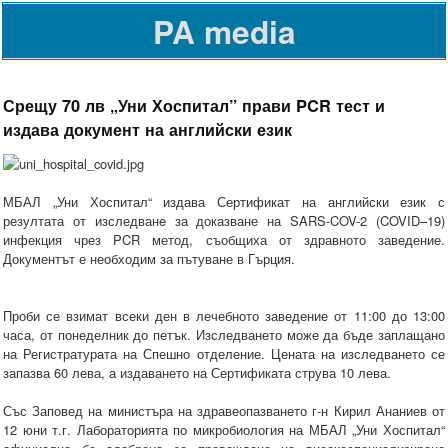
PA media
Срещу 70 лв „Уни Хоспитал” прави PCR тест и
издава документ на английски език
МБАЛ „Уни Хоспитал“ издава Сертификат на английски език с
резултата от изследванe за доказване на SARS-COV-2 (COVID–19)
инфекция чрез PCR метод, съобщиха от здравното заведение.
Документът е необходим за пътуване в Гърция.
Проби се взимат всеки ден в лечебното заведение от 11:00 до 13:00
часа, от понеделник до петък. Изследването може да бъде заплащано
на Регистратурата на Спешно отделение. Цената на изследването се
запазва 60 лева, а издаването на Сертификата струва 10 лева.
Със Заповед на министъра на здравеопазването г-н Кирил Ананиев от
12 юни т.г. Лабораторията по микробиология на МБАЛ „Уни Хоспитал“